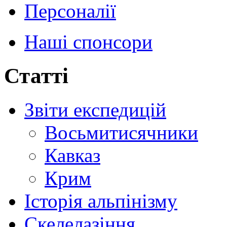
Персоналії
Наші спонсори
Статті
Звіти експедицій
Восьмитисячники
Кавказ
Крим
Історія альпінізму
Скелелазіння