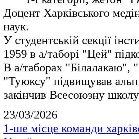
Доцент Харківського меді
наук.
У студентській секції інст
1959 в а/таборі "Цей" під
В а/таборах "Білалакаю", "
"Туюксу" підвищував альпі
закінчив Всесоюзну школу 
23/03/2026
1-ше місце команди харків