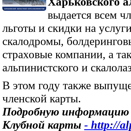
Харьковского а
выдается всем ч
льготы и скидки на услуги
скалодромы, болдеринговы
страховые компании, а та
альпинистского и скалола
В этом году также выпущ
членской карты.
Подробную информацию 
Клубной карты
- http://