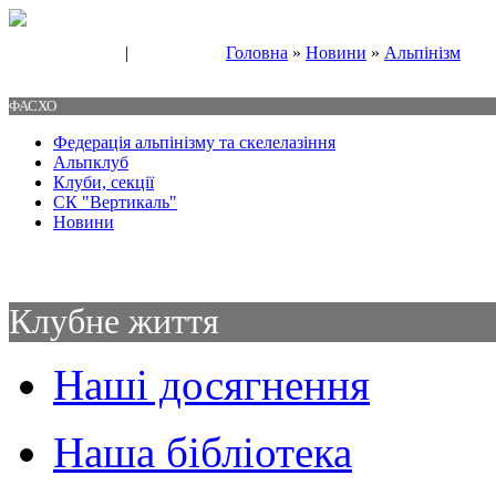
|
Головна
»
Новини
»
Альпінізм
Свяжитесь с нами
Контакты
ФАСХО
Федерація альпінізму та скелелазіння
Альпклуб
Клуби, секції
СК "Вертикаль"
Новини
Клубне життя
Наші досягнення
Наша бібліотека