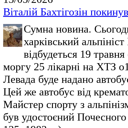
Віталій Бахтігозін покинув 
Сумна новина. Сьогод
харківський альпініст 
відбудеться 19 травня 
моргу 25 лікарні на ХТЗ о
Левада буде надано автобус
Цей же автобус від кремато
Майстер спорту з альпініз
був удостоєний Почесного