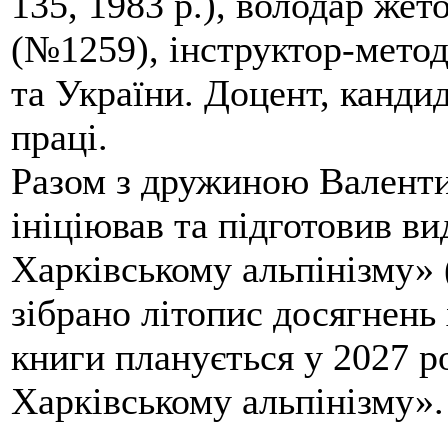
135, 1983 р.), володар жет
(№1259), інструктор-метод
та України. Доцент, кандид
праці.
Разом з дружиною Валенти
ініціював та підготовив ви
Харківському альпінізму» 
зібрано літопис досягнень 
книги планується у 2027 р
Харківському альпінізму».