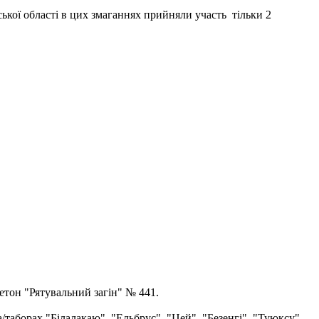
ької області в цих змаганнях прийняли участь тільки 2
етон "Рятувальний загін" № 441.
а/таборах "Білалакаю", "Ельбрус", "Цей", "Безенгі", "Туюксу"