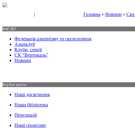
|
Головна
»
Новини
»
Ске
Свяжитесь с нами
Контакты
ФАСХО
Федерація альпінізму та скелелазіння
Альпклуб
Клуби, секції
СК "Вертикаль"
Новини
Клубне життя
Наші досягнення
Наша бібліотека
Персоналії
Наші спонсори