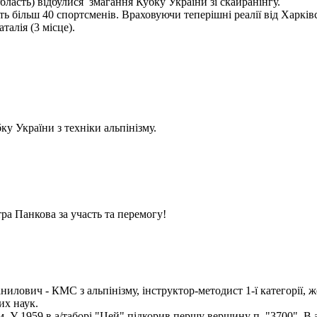
бласть) відбулися змагання Кубку України зі скайранінгу.
 більш 40 спортсменів. Враховуючи теперішні реалії від Харківс
алія (3 місце).
у України з техніки альпінізму.
ра Панкова за участь та перемогу!
илович - КМС з альпінізму, інструктор-методист 1-ї категорії, ж
их наук.
ом. У 1959 в а/таборі "Цей" підкорив першу вершину п. "3700". В 