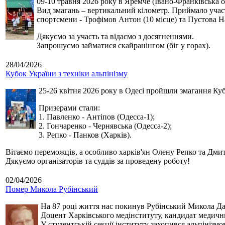
09-10 травня 2026 року в Яремче (Івано-Франківська о
Вид змагань – вертикальний кілометр. Приймало участь
спортсмени - Трофімов Антон (10 місце) та Пустова Нат
Дякуємо за участь та відаємо з досягненнями.
Запрошуємо займатися скайранінгом (біг у горах).
28/04/2026
Кубок України з техніки альпінізму
25-26 квітня 2026 року в Одесі пройшли змагання Кубк
Призерами стали:
1. Павленко - Антіпов (Одесса-1);
2. Гончаренко - Чернявська (Одесса-2);
3. Репко - Панков (Харків).
Вітаємо переможців, а особливо харків'ян Олену Репко та Дмит
Дякуємо організаторів та суддів за проведену роботу!
02/04/2026
Помер Микола Рубінський
На 87 році життя нас покинув Рубінський Микола Дан
Доцент Харківського медінституту, кандидат медичн
У студентській секції інституту захопився альпінізм