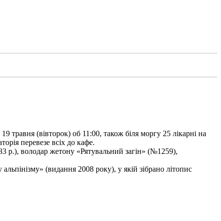
9 травня (вівторок) об 11:00, також біля моргу 25 лікарні на
торія перевезе всіх до кафе.
3 р.), володар жетону «Рятувальний загін» (№1259),
льпінізму» (видання 2008 року), у якій зібрано літопис