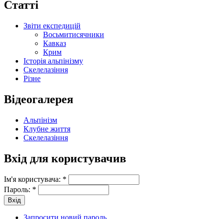
Статті
Звіти експедицій
Восьмитисячники
Кавказ
Крим
Історія альпінізму
Скелелазіння
Різне
Відеогалерея
Альпінізм
Клубне життя
Скелелазіння
Вхід для користувачив
Ім'я користувача:
*
Пароль:
*
Запросити новий пароль