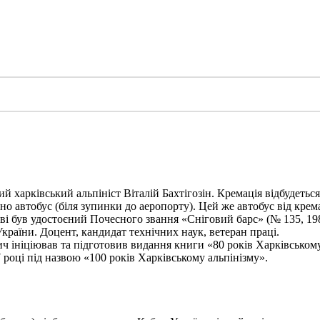
харківський альпініст Віталій Бахтігозін. Кремація відбудеться 1
но автобус (біля зупинки до аеропорту). Цей же автобус від крема
ві був удостоєний Почесного звання «Сніговий барс» (№ 135, 198
України. Доцент, кандидат технічних наук, ветеран праці.
ініціював та підготовив видання книги «80 років Харківському а
 році під назвою «100 років Харківському альпінізму».