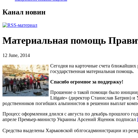
Канал новин
Материальная помощь Прави
12 June, 2014
Сегодня на карточные счета ближайших
государственная материальная помощь.
Спасибо огромное за поддержку!
Прошение о такой помощи было инициир
Litigate» (директор Станислав Батрин) 
родственников погибших альпинистов в решении выплат компе
Процесс оформления длился с августа по декабрь прошлого год
апреле Премьер-министр Украины Арсений Яценюк подписал
Средства выделены Харьковской облгосадминистрации из резерв