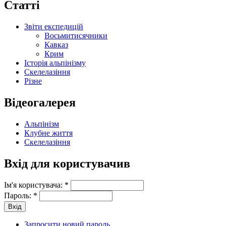
Статті
Звіти експедицій
Восьмитисячники
Кавказ
Крим
Історія альпінізму
Скелелазіння
Різне
Відеогалерея
Альпінізм
Клубне життя
Скелелазіння
Вхід для користувачив
Ім'я користувача:
*
Пароль:
*
Запросити новий пароль