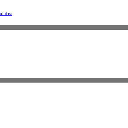
пінізм