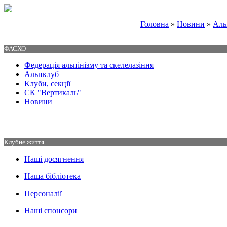
|
Головна
»
Новини
»
Аль
Свяжитесь с нами
Контакты
ФАСХО
Федерація альпінізму та скелелазіння
Альпклуб
Клуби, секції
СК "Вертикаль"
Новини
Клубне життя
Наші досягнення
Наша бібліотека
Персоналії
Наші спонсори