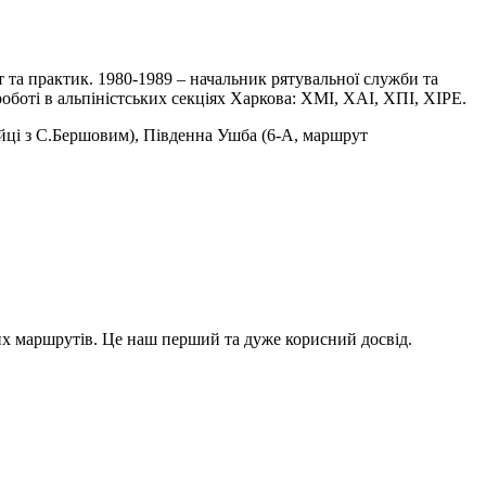
ст та практик. 1980-1989 – начальник рятувальної служби та
боті в альпіністських секціях Харкова: ХМІ, ХАІ, ХПІ, ХІРЕ.
ійці з С.Бершовим), Південна Ушба (6-А, маршрут
х маршрутів. Це наш перший та дуже корисний досвід.