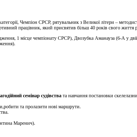
 категорії, Чемпіон СРСР, рятувальник з Великої літери – методи
тивний працівник, який присвятив більш 40 років свого життя ро
дження, 1 місце чемпіонату СРСР), Двозубка Аманауза (6-А у дв
ження).
агодійний семінар судівства
та навчання постановки скелелазни
и,робити та пролазити нові маршрути.
тва.
ентина Маренич).