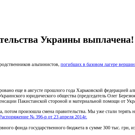
тельства Украины выплачена!
 родственников альпинистов,
погибших в базовом лагере верши
овано еще в августе прошлого года Харьковской федерацией а
и Украинского юридического общества (председатель Олег Березю
нсации Пакистанской стороной и материальной помощи от Укра
а, потом произошла смена правительства. Мы уже стали терять 
Распоряжение № 396-р от 23 апреля 2014г.
ного фонда государственного бюджета в сумме 300 тыс. грн, из 