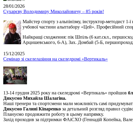
28/01/2026
Сухарєву Володимиру Миколайовичу – 85 років!
Майстер спорту з альпінізму, інструктор-методист 1-ї
учбової частини альптабору «Цей». Професійний спор
Найкращі сходження: пік Шпіль (6 кат.скл., першосхо
Арцишевського, 6-А), Зах. Домбай (5-Б, першопроход
15/12/2025
Семінар зі скелелазіння на скеледромі «Вертикаль»
13-14 грудня 2025 року на скеледромі «Вертикаль» пройшов
бл
Дякуємо Михайла Шалагіна.
Наші тренери та спортсмени мали можливість самі придумуват
Дякуємо Галині Кіпаренко
за детальний розгляд правил судівс
Плануємо продовжити роботу в цьому напрямку.
Захід проходив за підтримки ФАіСХО (Геннадій Копейка, Вал