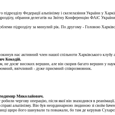
о підрозділу Федерації альпінізму і скелелазіння України у Харкі
ідрозділу, обрання делегатів на Звітну Конференцію ФАіС України
блеми підрозділу за минулий рік. По другому - Головою Харківс
покинув нас активний член нашої спільноти Харківського клубу а
ич Кокодій.
, не досяг високих вершин, але він скорив багато вершин у науко
скромний, ввічливий - дуже приємний співрозмовник.
олодимир Миколайович.
обили чергову операцію, після якої він знаходився в реанімації.
раві альпінізму. Він був неординарною людиною зі своїм бачення
ванці щиро його шанували та поважали, бо там де керував Сухарє