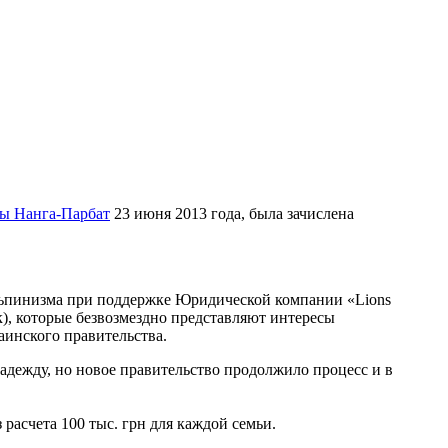
ны Нанга-Парбат
23 июня 2013 года, была зачислена
льпинизма при поддержке Юридической компании «Lions
к), которые безвозмездно представляют интересы
инского правительства.
надежду, но новое правительство продолжило процесс и в
расчета 100 тыс. грн для каждой семьи.