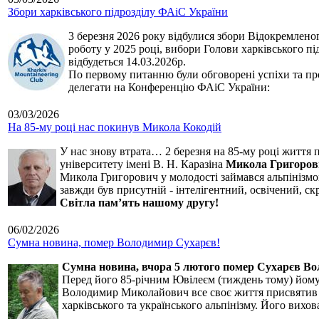
Збори харківського підрозділу ФАіС України
3 березня 2026 року відбулися збори Відокремленог
роботу у 2025 році, вибори Голови харківського п
відбудеться 14.03.2026р.
По первому питанню були обговорені успіхи та про
делегати на Конференцію ФАіС України:
03/03/2026
На 85-му році нас покинув Микола Кокодій
У нас знову втрата… 2 березня на 85-му році життя 
університету імені В. Н. Каразіна
Микола Григоров
Микола Григорович у молодості займався альпінізмом
завжди був присутній - інтелігентний, освічений, 
Світла пам’ять нашому другу!
06/02/2026
Сумна новина, помер Володимир Сухарєв!
Сумна новина,
вчора 5 лютого помер Сухарєв В
Перед його 85-річним Ювілеєм (тиждень тому) йому р
Володимир Миколайович все своє життя присвятив сп
харківського та українського альпінізму. Його вихо