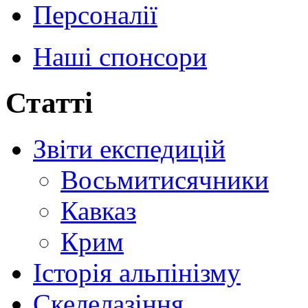
Персоналії
Наші спонсори
Статті
Звіти експедицій
Восьмитисячники
Кавказ
Крим
Історія альпінізму
Скелелазіння