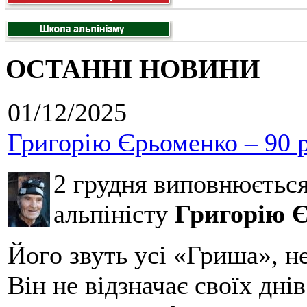
ОСТАННІ НОВИНИ
01/12/2025
Григорію Єрьоменко – 90 р
2 грудня виповнюєтьс
альпіністу
Григорію 
Його звуть усі «Гриша», н
Він не відзначає своїх дні