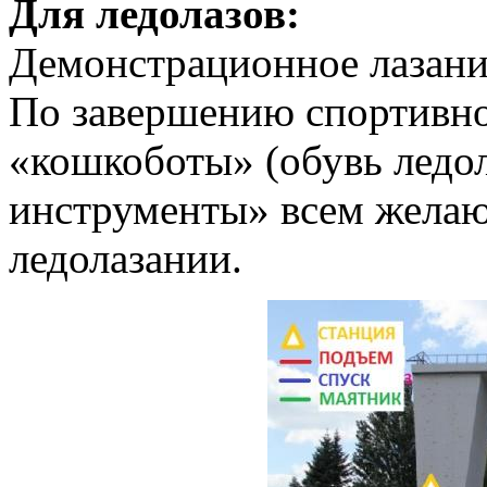
Для ледолазов:
Демонстрационное лазани
По завершению спортивно
«кошкоботы» (обувь ледол
инструменты» всем желаю
ледолазании.