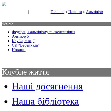
|
Головна
»
Новини
»
Альпінізм
Свяжитесь с нами
Контакты
ФАСХО
Федерація альпінізму та скелелазіння
Альпклуб
Клуби, секції
СК "Вертикаль"
Новини
Клубне життя
Наші досягнення
Наша бібліотека