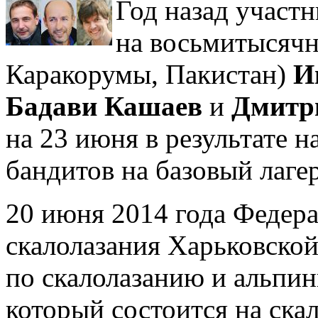
Год назад участ
на восьмитысячн
Каракорумы, Пакистан)
И
Бадави Кашаев
и
Дмитр
на 23 июня в результате 
бандитов на базовый лаге
20 июня 2014 года Федер
скалолазания Харьковской
по скалолазанию и альпи
который состоится на ска