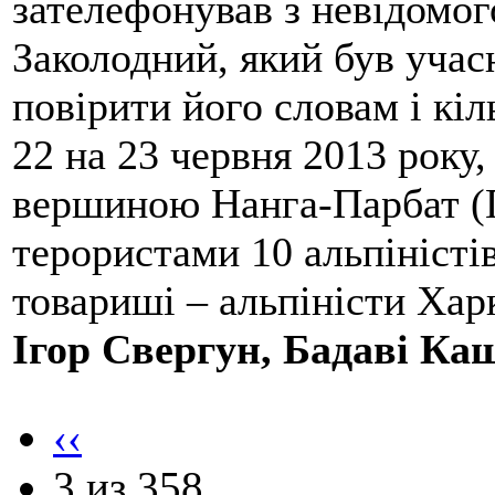
зателефонував з невідомо
Заколодний, який був учасн
повірити його словам і кіл
22 на 23 червня 2013 року,
вершиною Нанга-Парбат (П
терористами 10 альпіністі
товариші – альпіністи Хар
Ігор Свергун, Бадаві Ка
‹‹
3 из 358