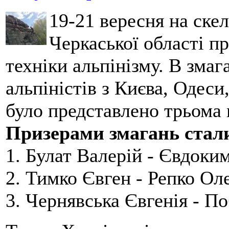
19-21 вересня на ске
Черкаської області п
техніки альпінізму. В зма
альпіністів з Києва, Одеси
було представлено трьома
Призерами змагань стал
1. Булат Валерій - Євдоки
2. Тимко Євген - Репко Ол
3. Чернявська Євгенія - П