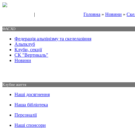
|
Головна
»
Новини
»
Ске
Свяжитесь с нами
Контакты
ФАСХО
Федерація альпінізму та скелелазіння
Альпклуб
Клуби, секції
СК "Вертикаль"
Новини
Клубне життя
Наші досягнення
Наша бібліотека
Персоналії
Наші спонсори