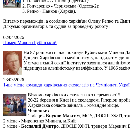
1. Павленко - Антіпов (Одесса-1);
2. Гончаренко - Чернявська (Одесса-2);
3. Репко - Панков (Харків).
Вітаємо переможців, а особливо харків'ян Олену Репко та Дмит
Дякуємо організаторів та суддів за проведену роботу!
02/04/2026
Помер Микола Рубінський
На 87 році життя нас покинув Рубінський Микола Дан
Доцент Харківського медінституту, кандидат медичн
У студентській секції інституту захопився альпінізм
підвищував альпіністську кваліфікацію. У 1966 закін
23/03/2026
1-ше місце команди харківських скелелазів на Чемпіонаті Укра
Вітаємо харківських скелелазів з перемогою!!!
20-22 березня в Києві на скеледромі Гіперіон прой
Харківська область зайняла 1 командне місце.
Чоловіки:
1 місце -
Внуков Максим
, МСУ, ДЮСШ ХФТІ, тре
2 місце - Мироненко Микита, м.Київ
3 місце -
Беспалий Дмитро
, ДЮСШ ХФТІ, тренери Маренич В