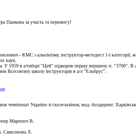
ра Панкова за участь та перемогу!
илович - КМС з альпінізму, інструктор-методист 1-ї категорії, ж
их наук.
ом. У 1959 в а/таборі "Цей" підкорив першу вершину п. "3700". В 
чив Всесоюзну школу інструкторів в а/л "Ельбрус".
їни
шов чемпіонат України зі скелелазіння, вид- болдеринг. Харківсь
нер Маренич В.
. Самсонова Л.