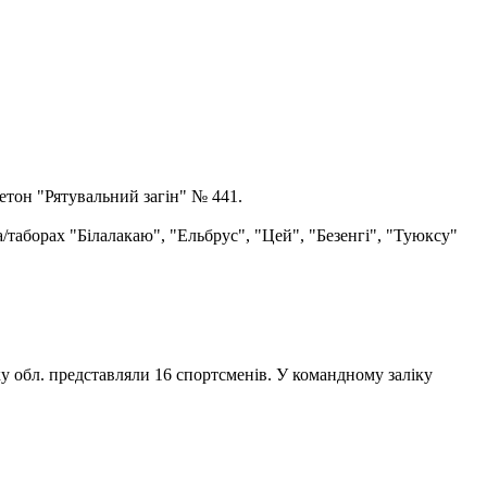
етон "Рятувальний загін" № 441.
а/таборах "Білалакаю", "Ельбрус", "Цей", "Безенгі", "Туюксу"
ку обл. представляли 16 спортсменів. У командному заліку