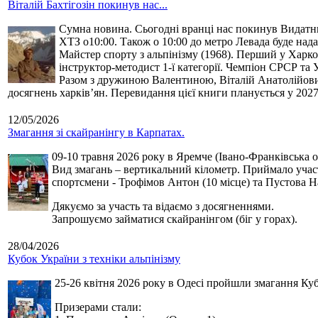
Віталій Бахтігозін покинув нас...
Сумна новина. Сьогодні вранці нас покинув Видатний 
ХТЗ о10:00. Також о 10:00 до метро Левада буде нада
Майстер спорту з альпінізму (1968). Перший у Харко
інструктор-методист 1-ї категорії. Чемпіон СРСР та 
Разом з дружиною Валентиною, Віталій Анатолійович 
досягнень харків’ян. Перевидання цієї книги планується у 2027
12/05/2026
Змагання зі скайранінгу в Карпатах.
09-10 травня 2026 року в Яремче (Івано-Франківська о
Вид змагань – вертикальний кілометр. Приймало участь
спортсмени - Трофімов Антон (10 місце) та Пустова Нат
Дякуємо за участь та відаємо з досягненнями.
Запрошуємо займатися скайранінгом (біг у горах).
28/04/2026
Кубок України з техніки альпінізму
25-26 квітня 2026 року в Одесі пройшли змагання Кубк
Призерами стали: