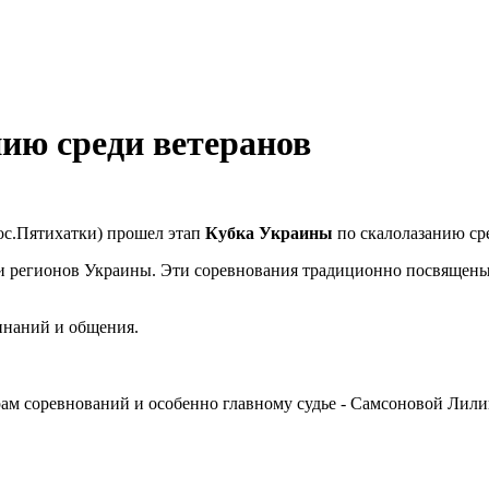
ию среди ветеранов
ос.Пятихатки) прошел этап
Кубка Украины
по скалолазанию ср
-ти регионов Украины. Эти соревнования традиционно посвящен
инаний и общения.
ам соревнований и особенно главному судье - Самсоновой Лилии