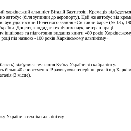
харківський альпініст Віталій Бахтігозін. Кремація відбудеться 1
но автобус (біля зупинки до аеропорту). Цей же автобус від крема
ві був удостоєний Почесного звання «Сніговий барс» (№ 135, 198
України. Доцент, кандидат технічних наук, ветеран праці.
ініціював та підготовив видання книги «80 років Харківському а
 році під назвою «100 років Харківському альпінізму».
бласть) відбулися змагання Кубку України зі скайранінгу.
 більш 40 спортсменів. Враховуючи теперішні реалії від Харківс
алія (3 місце).
у України з техніки альпінізму.