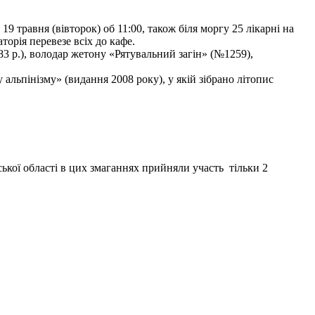
9 травня (вівторок) об 11:00, також біля моргу 25 лікарні на
торія перевезе всіх до кафе.
3 р.), володар жетону «Рятувальний загін» (№1259),
льпінізму» (видання 2008 року), у якій зібрано літопис
ької області в цих змаганнях прийняли участь тільки 2