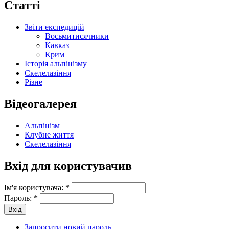
Статті
Звіти експедицій
Восьмитисячники
Кавказ
Крим
Історія альпінізму
Скелелазіння
Різне
Відеогалерея
Альпінізм
Клубне життя
Скелелазіння
Вхід для користувачив
Ім'я користувача:
*
Пароль:
*
Запросити новий пароль