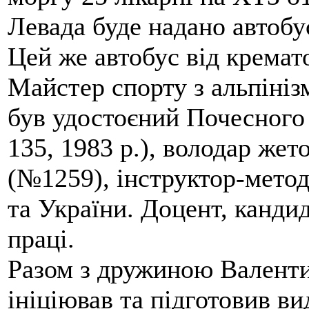
Левада буде надано автобус
Цей же автобус від кремато
Майстер спорту з альпініз
був удостоєний Почесного
135, 1983 р.), володар жет
(№1259), інструктор-метод
та України. Доцент, кандид
праці.
Разом з дружиною Валенти
ініціював та підготовив ви