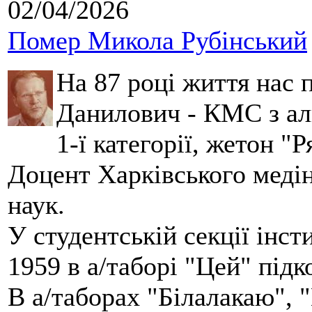
02/04/2026
Помер Микола Рубінський
На 87 році життя нас
Данилович - КМС з аль
1-ї категорії, жетон "
Доцент Харківського меді
наук.
У студентській секції інст
1959 в а/таборі "Цей" під
В а/таборах "Білалакаю", "