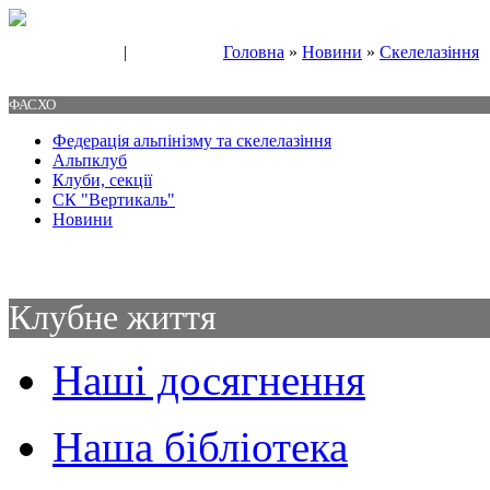
|
Головна
»
Новини
»
Скелелазіння
Свяжитесь с нами
Контакты
ФАСХО
Федерація альпінізму та скелелазіння
Альпклуб
Клуби, секції
СК "Вертикаль"
Новини
Клубне життя
Наші досягнення
Наша бібліотека