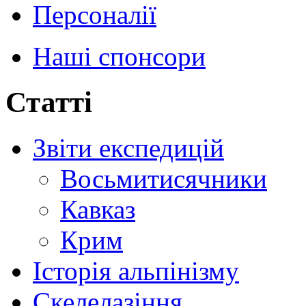
Персоналії
Наші спонсори
Статті
Звіти експедицій
Восьмитисячники
Кавказ
Крим
Історія альпінізму
Скелелазіння