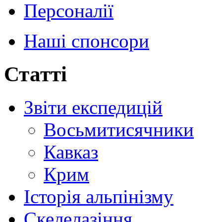
Персоналії
Наші спонсори
Статті
Звіти експедицій
Восьмитисячники
Кавказ
Крим
Історія альпінізму
Скелелазіння