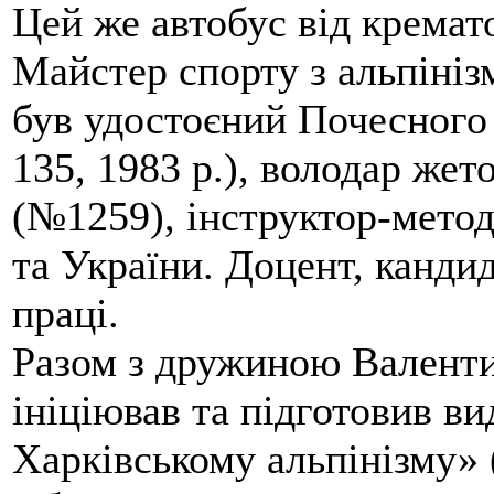
Цей же автобус від кремато
Майстер спорту з альпініз
був удостоєний Почесного
135, 1983 р.), володар жет
(№1259), інструктор-метод
та України. Доцент, кандид
праці.
Разом з дружиною Валенти
ініціював та підготовив ви
Харківському альпінізму» 