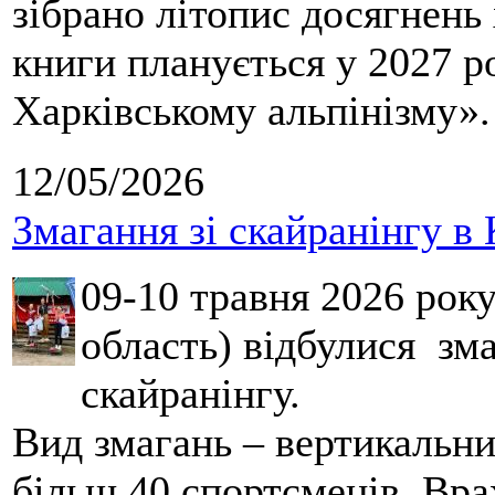
зібрано літопис досягнень 
книги планується у 2027 р
Харківському альпінізму».
12/05/2026
Змагання зі скайранінгу в 
09-10 травня 2026 рок
область) відбулися зма
скайранінгу.
Вид змагань – вертикальн
більш 40 спортсменів. Вра