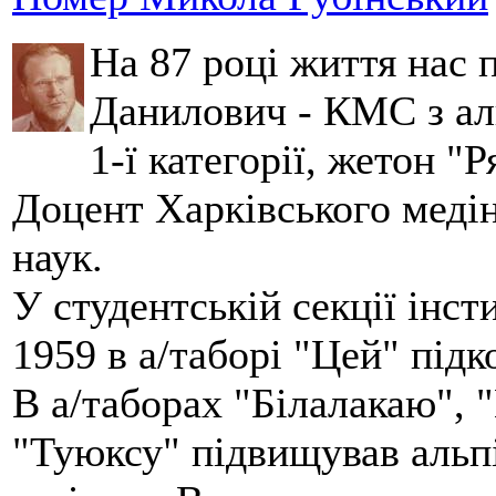
На 87 році життя нас
Данилович - КМС з аль
1-ї категорії, жетон "
Доцент Харківського меді
наук.
У студентській секції інст
1959 в а/таборі "Цей" під
В а/таборах "Білалакаю", "
"Туюксу" підвищував альпі