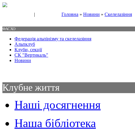
|
Головна
»
Новини
»
Скелелазіння
Свяжитесь с нами
Контакты
ФАСХО
Федерація альпінізму та скелелазіння
Альпклуб
Клуби, секції
СК "Вертикаль"
Новини
Клубне життя
Наші досягнення
Наша бібліотека