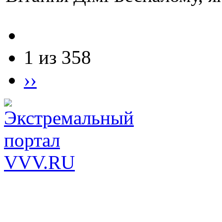
1 из 358
››