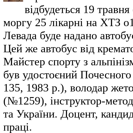
відбудеться 19 травня 
моргу 25 лікарні на ХТЗ о
Левада буде надано автобус
Цей же автобус від кремато
Майстер спорту з альпініз
був удостоєний Почесного
135, 1983 р.), володар жет
(№1259), інструктор-метод
та України. Доцент, кандид
праці.