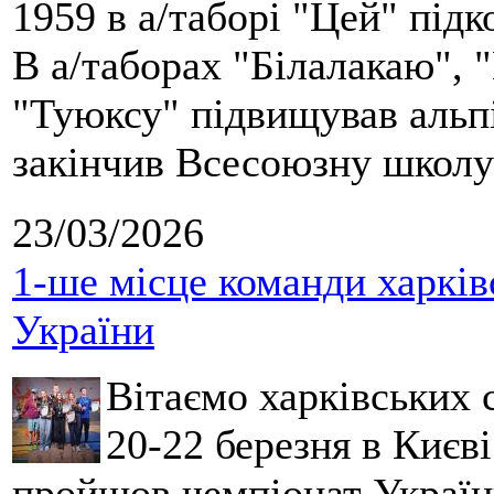
1959 в а/таборі "Цей" під
В а/таборах "Білалакаю", "
"Туюксу" підвищував альпі
закінчив Всесоюзну школу 
23/03/2026
1-ше місце команди харків
України
Вітаємо харківських 
20-22 березня в Києві
пройшов чемпіонат України