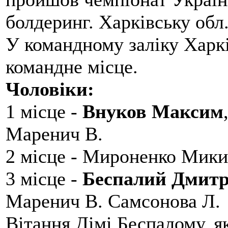
болдеринг. Харківську обл
У командному заліку Харкі
командне місце.
Чоловіки:
1 місце -
Внуков Максим
Маренич В.
2 місце - Мироненко Мики
3 місце -
Беспалий Дмит
Маренич В. Самсонова Л.
Вітання Дімі Беспалому, 