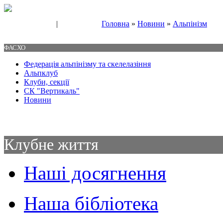
|
Головна
»
Новини
»
Альпінізм
Свяжитесь с нами
Контакты
ФАСХО
Федерація альпінізму та скелелазіння
Альпклуб
Клуби, секції
СК "Вертикаль"
Новини
Клубне життя
Наші досягнення
Наша бібліотека