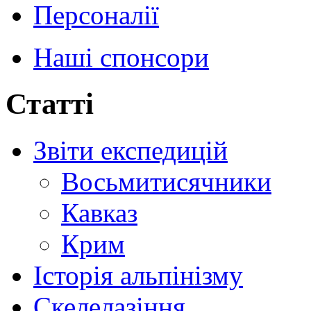
Персоналії
Наші спонсори
Статті
Звіти експедицій
Восьмитисячники
Кавказ
Крим
Історія альпінізму
Скелелазіння