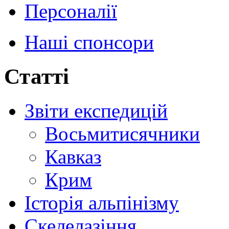
Персоналії
Наші спонсори
Статті
Звіти експедицій
Восьмитисячники
Кавказ
Крим
Історія альпінізму
Скелелазіння