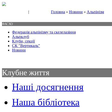
|
Головна
»
Новини
»
Альпінізм
Свяжитесь с нами
Контакты
ФАСХО
Федерація альпінізму та скелелазіння
Альпклуб
Клуби, секції
СК "Вертикаль"
Новини
Клубне життя
Наші досягнення
Наша бібліотека