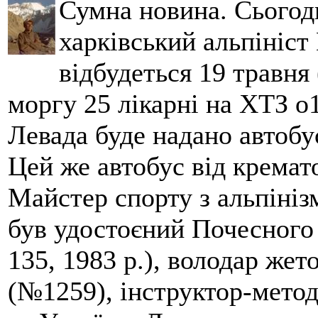
Сумна новина. Сьогод
харківський альпініст 
відбудеться 19 травня 
моргу 25 лікарні на ХТЗ о
Левада буде надано автобус
Цей же автобус від кремато
Майстер спорту з альпініз
був удостоєний Почесного
135, 1983 р.), володар жет
(№1259), інструктор-метод