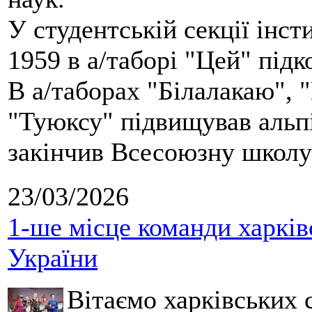
У студентській секції інст
1959 в а/таборі "Цей" під
В а/таборах "Білалакаю", "
"Туюксу" підвищував альпі
закінчив Всесоюзну школу 
23/03/2026
1-ше місце команди харків
України
Вітаємо харківських 