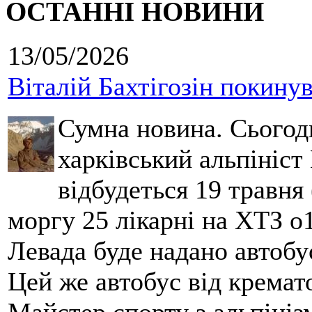
ОСТАННІ НОВИНИ
13/05/2026
Віталій Бахтігозін покинув 
Сумна новина. Сьогод
харківський альпініст 
відбудеться 19 травня 
моргу 25 лікарні на ХТЗ о
Левада буде надано автобус
Цей же автобус від кремато