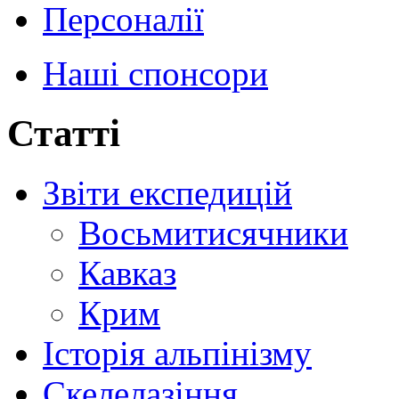
Персоналії
Наші спонсори
Статті
Звіти експедицій
Восьмитисячники
Кавказ
Крим
Історія альпінізму
Скелелазіння