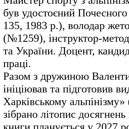
Майстер спорту з альпініз
був удостоєний Почесного
135, 1983 р.), володар жет
(№1259), інструктор-метод
та України. Доцент, кандид
праці.
Разом з дружиною Валенти
ініціював та підготовив ви
Харківському альпінізму» 
зібрано літопис досягнень 
книги планується у 2027 р