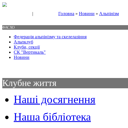
|
Головна
»
Новини
»
Альпінізм
Свяжитесь с нами
Контакты
ФАСХО
Федерація альпінізму та скелелазіння
Альпклуб
Клуби, секції
СК "Вертикаль"
Новини
Клубне життя
Наші досягнення
Наша бібліотека