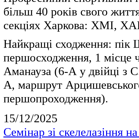
більш 40 років свого життя
секціях Харкова: ХМІ, ХАІ
Найкращі сходження: пік Ш
першосходження, 1 місце 
Аманауза (6-А у двійці з 
А, маршрут Арцишевського,
першопроходження).
15/12/2025
Семінар зі скелелазіння н