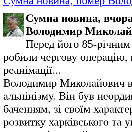
Сумна новина, помер Воло
Сумна новина,
вчора
Володимир Миколай
Перед його 85-річним
робили чергову операцію, п
реанімації...
Володимир Миколайович вс
альпінізму. Він був неорд
баченням, зі своїм характе
розвитку харківського та у