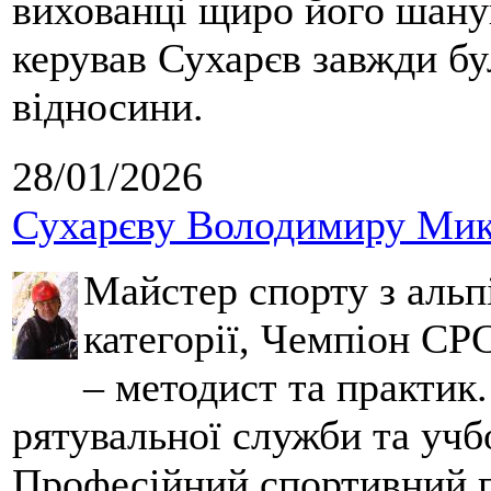
вихованці щиро його шанув
керував Сухарєв завжди бу
відносини.
28/01/2026
Сухарєву Володимиру Мико
Майстер спорту з альпі
категорії, Чемпіон СРС
– методист та практик
рятувальної служби та учб
Професійний спортивний п