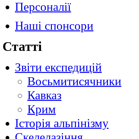
Персоналії
Наші спонсори
Статті
Звіти експедицій
Восьмитисячники
Кавказ
Крим
Історія альпінізму
Скелелазіння