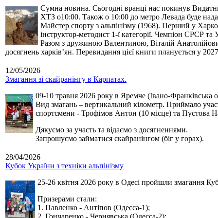
Сумна новина. Сьогодні вранці нас покинув Видатний 
ХТЗ о10:00. Також о 10:00 до метро Левада буде нада
Майстер спорту з альпінізму (1968). Перший у Харко
інструктор-методист 1-ї категорії. Чемпіон СРСР та 
Разом з дружиною Валентиною, Віталій Анатолійович 
досягнень харків’ян. Перевидання цієї книги планується у 2027
12/05/2026
Змагання зі скайранінгу в Карпатах.
09-10 травня 2026 року в Яремче (Івано-Франківська о
Вид змагань – вертикальний кілометр. Приймало участь
спортсмени - Трофімов Антон (10 місце) та Пустова Нат
Дякуємо за участь та відаємо з досягненнями.
Запрошуємо займатися скайранінгом (біг у горах).
28/04/2026
Кубок України з техніки альпінізму
25-26 квітня 2026 року в Одесі пройшли змагання Кубк
Призерами стали:
1. Павленко - Антіпов (Одесса-1);
2. Гончаренко - Чернявська (Одесса-2);