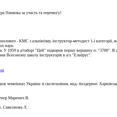
ра Панкова за участь та перемогу!
илович - КМС з альпінізму, інструктор-методист 1-ї категорії, ж
их наук.
ом. У 1959 в а/таборі "Цей" підкорив першу вершину п. "3700". В 
чив Всесоюзну школу інструкторів в а/л "Ельбрус".
їни
шов чемпіонат України зі скелелазіння, вид- болдеринг. Харківсь
нер Маренич В.
. Самсонова Л.