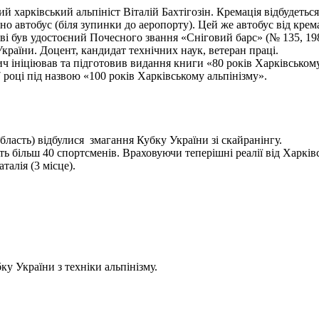
харківський альпініст Віталій Бахтігозін. Кремація відбудеться 1
но автобус (біля зупинки до аеропорту). Цей же автобус від крема
ві був удостоєний Почесного звання «Сніговий барс» (№ 135, 198
України. Доцент, кандидат технічних наук, ветеран праці.
ініціював та підготовив видання книги «80 років Харківському а
 році під назвою «100 років Харківському альпінізму».
бласть) відбулися змагання Кубку України зі скайранінгу.
 більш 40 спортсменів. Враховуючи теперішні реалії від Харківс
алія (3 місце).
у України з техніки альпінізму.