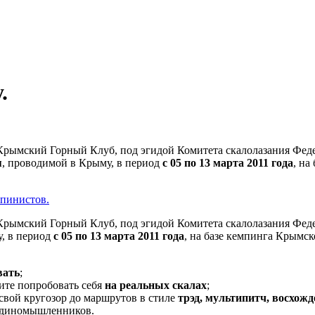
.
Крымский Горный Клуб, под эгидой Комитета скалолазания Фед
я
, проводимой в Крыму, в период
с 05 по 13 марта 2011 года
, на
ьпинистов.
Крымский Горный Клуб, под эгидой Комитета скалолазания Фед
, в период
с 05 по 13 марта 2011 года
, на базе кемпинга Крымс
вать
;
тите попробовать себя
на реальных скалах
;
 свой кругозор до маршрутов в стиле
трэд, мультипитч, восхож
единомышленников.