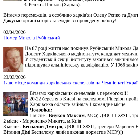
3. Репко - Панков (Харків).
Вітаємо переможців, а особливо харків'ян Олену Репко та Дмит
Дякуємо організаторів та суддів за проведену роботу!
02/04/2026
Помер Микола Рубінський
На 87 році життя нас покинув Рубінський Микола Дан
Доцент Харківського медінституту, кандидат медичн
У студентській секції інституту захопився альпінізм
підвищував альпіністську кваліфікацію. У 1966 закін
23/03/2026
1-ше місце команди харківських скелелазів на Чемпіонаті Укра
Вітаємо харківських скелелазів з перемогою!!!
20-22 березня в Києві на скеледромі Гіперіон прой
Харківська область зайняла 1 командне місце.
Чоловіки:
1 місце -
Внуков Максим
, МСУ, ДЮСШ ХФТІ, тре
2 місце - Мироненко Микита, м.Київ
3 місце -
Беспалий Дмитро
, ДЮСШ ХФТІ, тренери Маренич В
Вітання Дімі Беспалому, який виконав норматив МСУ)))