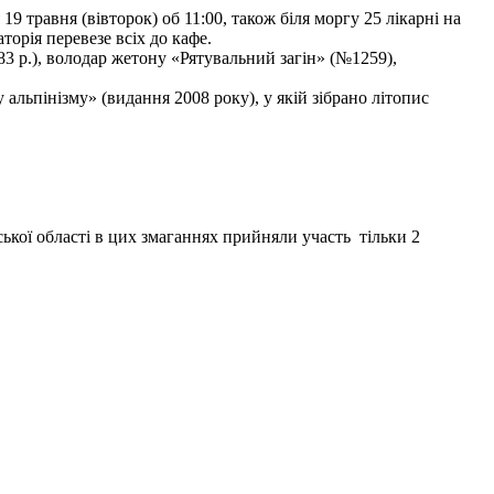
9 травня (вівторок) об 11:00, також біля моргу 25 лікарні на
торія перевезе всіх до кафе.
3 р.), володар жетону «Рятувальний загін» (№1259),
льпінізму» (видання 2008 року), у якій зібрано літопис
ької області в цих змаганнях прийняли участь тільки 2