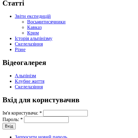
Статті
Звіти експедицій
Восьмитисячники
Кавказ
Крим
Історія альпінізму
Скелелазіння
Різне
Відеогалерея
Альпінізм
Клубне життя
Скелелазіння
Вхід для користувачив
Ім'я користувача:
*
Пароль:
*
Запросити новий пароль