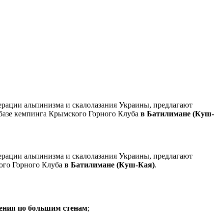
ерации альпинизма и скалолазания Украины, предлагают
 базе кемпинга Крымского Горного Клуба
в Батилимане (Куш-
ерации альпинизма и скалолазания Украины, предлагают
кого Горного Клуба
в Батилимане (Куш-Кая)
.
дения по большим стенам
;