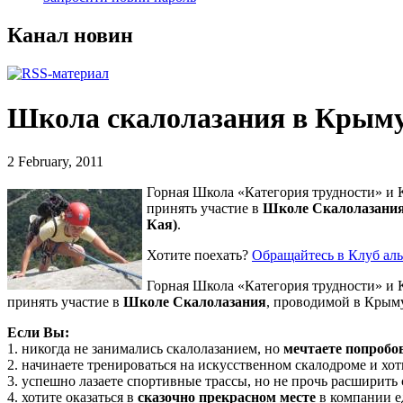
Канал новин
Школа скалолазания в Крыму
2 February, 2011
Горная Школа «Категория трудности» и 
принять участие в
Школе Скалолазани
Кая)
.
Хотите поехать?
Обращайтесь в Клуб ал
Горная Школа «Категория трудности» и 
принять участие в
Школе Скалолазания
, проводимой в Крыму
Если Вы:
1. никогда не занимались скалолазанием, но
мечтаете попробо
2. начинаете тренироваться на искусственном скалодроме и хо
3. успешно лазаете спортивные трассы, но не прочь расширить
4. хотите оказаться в
сказочно прекрасном месте
в компании 