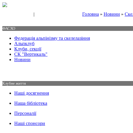
|
Головна
»
Новини
»
Ске
Свяжитесь с нами
Контакты
ФАСХО
Федерація альпінізму та скелелазіння
Альпклуб
Клуби, секції
СК "Вертикаль"
Новини
Клубне життя
Наші досягнення
Наша бібліотека
Персоналії
Наші спонсори