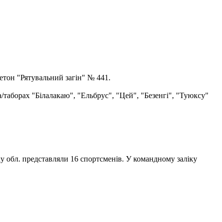
етон "Рятувальний загін" № 441.
а/таборах "Білалакаю", "Ельбрус", "Цей", "Безенгі", "Туюксу"
ку обл. представляли 16 спортсменів. У командному заліку