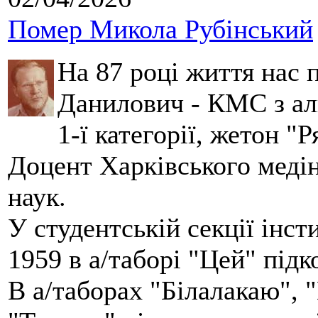
Помер Микола Рубінський
На 87 році життя нас
Данилович - КМС з аль
1-ї категорії, жетон "
Доцент Харківського меді
наук.
У студентській секції інст
1959 в а/таборі "Цей" під
В а/таборах "Білалакаю", "