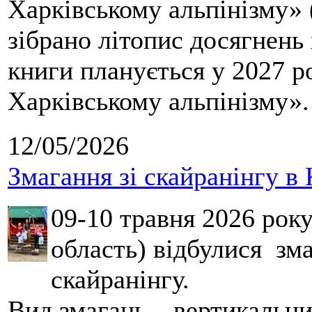
Харківському альпінізму» 
зібрано літопис досягнень 
книги планується у 2027 р
Харківському альпінізму».
12/05/2026
Змагання зі скайранінгу в 
09-10 травня 2026 рок
область) відбулися зма
скайранінгу.
Вид змагань – вертикальн