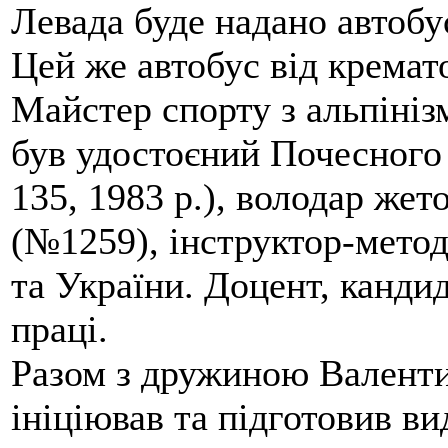
Левада буде надано автобус
Цей же автобус від кремато
Майстер спорту з альпініз
був удостоєний Почесного
135, 1983 р.), володар жет
(№1259), інструктор-метод
та України. Доцент, кандид
праці.
Разом з дружиною Валенти
ініціював та підготовив ви