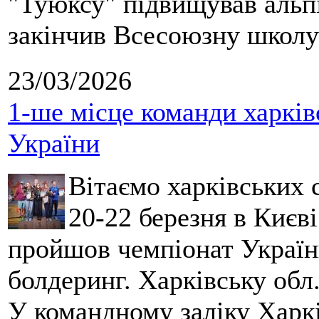
"Туюксу" підвищував альпі
закінчив Всесоюзну школу 
23/03/2026
1-ше місце команди харків
України
Вітаємо харківських 
20-22 березня в Києві
пройшов чемпіонат України
болдеринг. Харківську обл
У командному заліку Харкі