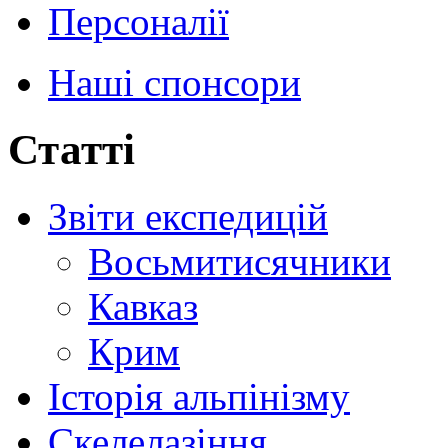
Персоналії
Наші спонсори
Статті
Звіти експедицій
Восьмитисячники
Кавказ
Крим
Історія альпінізму
Скелелазіння