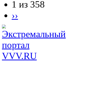
1 из 358
››