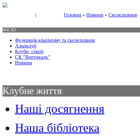
|
Головна
»
Новини
»
Скелелазіння
Свяжитесь с нами
Контакты
ФАСХО
Федерація альпінізму та скелелазіння
Альпклуб
Клуби, секції
СК "Вертикаль"
Новини
Клубне життя
Наші досягнення
Наша бібліотека