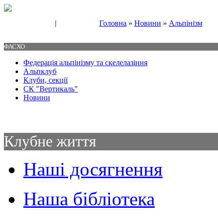
|
Головна
»
Новини
»
Альпінізм
Свяжитесь с нами
Контакты
ФАСХО
Федерація альпінізму та скелелазіння
Альпклуб
Клуби, секції
СК "Вертикаль"
Новини
Клубне життя
Наші досягнення
Наша бібліотека