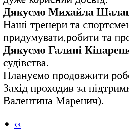
Дякуємо Михайла Шалаг
Наші тренери та спортсме
придумувати,робити та пр
Дякуємо Галині Кіпарен
судівства.
Плануємо продовжити робо
Захід проходив за підтри
Валентина Маренич).
‹‹