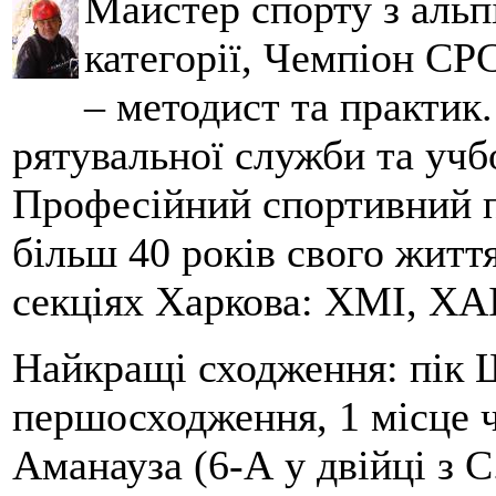
Майстер спорту з альпі
категорії, Чемпіон СРС
– методист та практик
рятувальної служби та учб
Професійний спортивний п
більш 40 років свого життя
секціях Харкова: ХМІ, ХАІ
Найкращі сходження: пік Ш
першосходження, 1 місце 
Аманауза (6-А у двійці з 