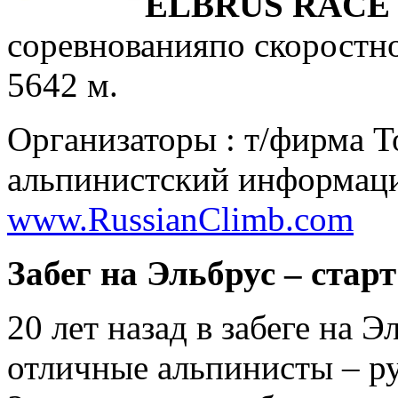
ELBRUS RACE
соревнованияпо скоростн
5642 м.
Организаторы : т/фирма To
альпинистский информац
www.RussianClimb.com
Забег на Эльбрус – стар
20 лет назад в забеге на 
отличные альпинисты – р