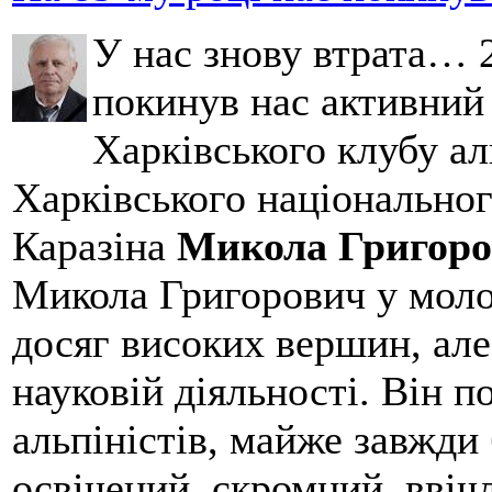
У нас знову втрата… 2
покинув нас активний
Харківського клубу ал
Харківського національног
Каразіна
Микола Григоро
Микола Григорович у молод
досяг високих вершин, але
науковій діяльності. Він 
альпіністів, майже завжди 
освічений, скромний, ввіч