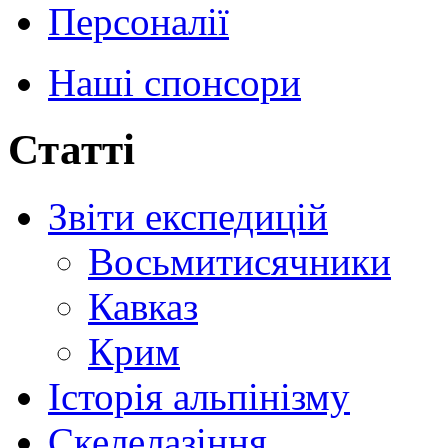
Персоналії
Наші спонсори
Статті
Звіти експедицій
Восьмитисячники
Кавказ
Крим
Історія альпінізму
Скелелазіння