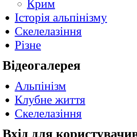
Крим
Історія альпінізму
Скелелазіння
Різне
Відеогалерея
Альпінізм
Клубне життя
Скелелазіння
Вхід для користувачи