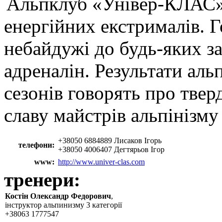
Альпклуб «Універ-КЛАС» 
енергійних екстрималів. Г
небайдужі до будь-яких з
адреналін. Результати аль
сезонів говорять про тве
славу майстрів альпінізму
+38050 6884889 Лисаков Ігорь
телефони:
+38050 4006407 Дегтярьов Ігор
www:
http://www.univer-clas.com
тренери:
Костін Олександр Федорович
,
інструктор альпинизму 3 категорії
+38063 1777547