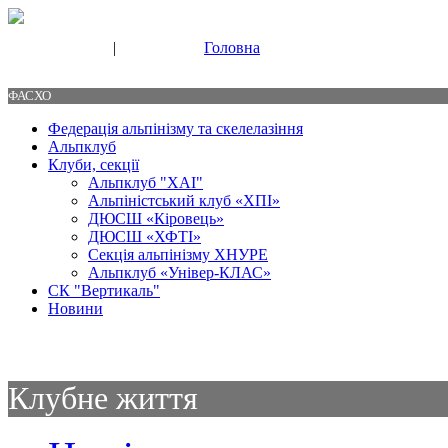
|
Головна
Свяжитесь с нами
Контакты
ФАСХО
Федерація альпінізму та скелелазіння
Альпклуб
Клуби, секції
Альпклуб "ХАІ"
Альпіністський клуб «ХПІ»
ДЮСШ «Кіровець»
ДЮСШ «ХФТІ»
Секція альпінізму ХНУРЕ
Альпклуб «Універ-КЛАС»
СК "Вертикаль"
Новини
Клубне життя