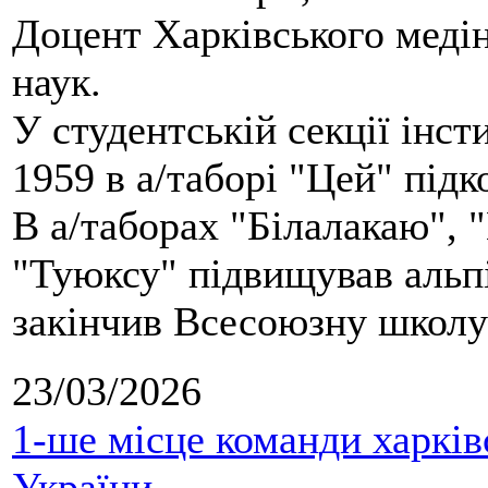
Доцент Харківського меді
наук.
У студентській секції інст
1959 в а/таборі "Цей" під
В а/таборах "Білалакаю", "
"Туюксу" підвищував альпі
закінчив Всесоюзну школу 
23/03/2026
1-ше місце команди харків
України