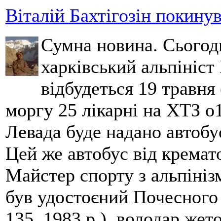
Віталій Бахтігозін покинув 
Сумна новина. Сьогод
харківський альпініст 
відбудеться 19 травня 
моргу 25 лікарні на ХТЗ о
Левада буде надано автобус
Цей же автобус від кремато
Майстер спорту з альпініз
був удостоєний Почесного
135, 1983 р.), володар жет