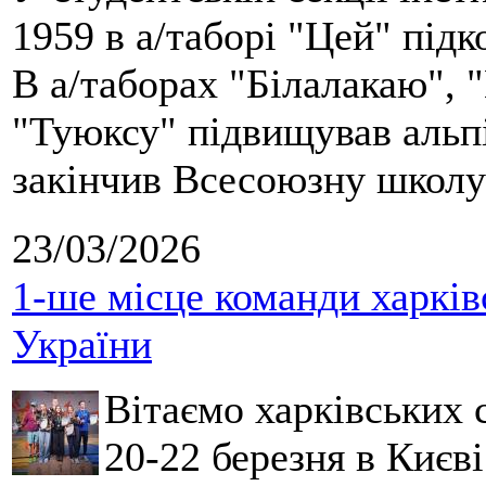
1959 в а/таборі "Цей" під
В а/таборах "Білалакаю", "
"Туюксу" підвищував альпі
закінчив Всесоюзну школу 
23/03/2026
1-ше місце команди харків
України
Вітаємо харківських 
20-22 березня в Києві