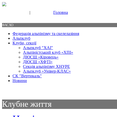
|
Головна
Свяжитесь с нами
Контакты
ФАСХО
Федерація альпінізму та скелелазіння
Альпклуб
Клуби, секції
Альпклуб "ХАІ"
Альпіністський клуб «ХПІ»
ДЮСШ «Кіровець»
ДЮСШ «ХФТІ»
Секція альпінізму ХНУРЕ
Альпклуб «Універ-КЛАС»
СК "Вертикаль"
Новини
Клубне життя