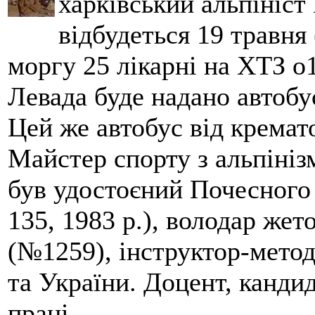
харківський альпініст 
відбудеться 19 травня 
моргу 25 лікарні на ХТЗ о
Левада буде надано автобус
Цей же автобус від кремато
Майстер спорту з альпініз
був удостоєний Почесного
135, 1983 р.), володар жет
(№1259), інструктор-метод
та України. Доцент, кандид
праці.