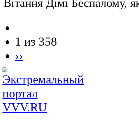
Вітання Дімі Беспалому, 
1 из 358
››