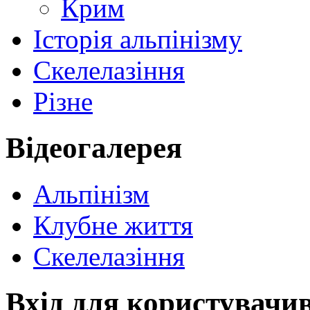
Крим
Історія альпінізму
Скелелазіння
Різне
Відеогалерея
Альпінізм
Клубне життя
Скелелазіння
Вхід для користувачи