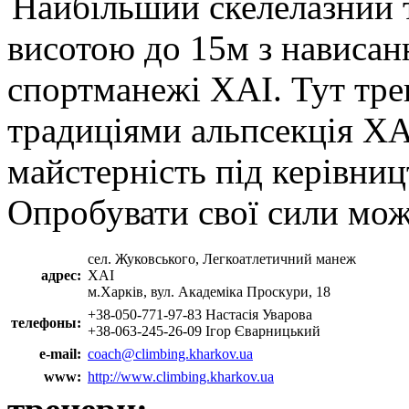
Найбільший скелелазний т
висотою до 15м з нависан
спортманежі ХАІ. Тут тре
традиціями альпсекція Х
майстерність під керівниц
Опробувати свої сили мож
сел. Жуковського, Легкоатлетичний манеж
адрес:
ХАІ
м.Харків, вул. Академіка Проскури, 18
+38-050-771-97-83 Настасія Уварова
телефоны:
+38-063-245-26-09 Ігор Єварницький
e-mail:
coach
@
climbing.kharkov.ua
www:
http://www.climbing.kharkov.ua