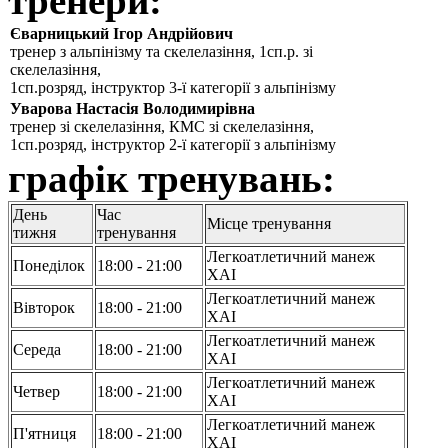
тренери:
Єварницький Ігор Андрійович
тренер з альпінізму та скелелазіння, 1сп.р. зі
скелелазіння,
1сп.розряд, інструктор 3-ї категорії з альпінізму
Уварова Настасія Володимирівна
тренер зі скелелазіння, КМС зі скелелазіння,
1сп.розряд, інструктор 2-ї категорії з альпінізму
графік тренувань:
День
Час
Місце тренування
тижня
тренування
Легкоатлетичний манеж
Понеділок
18:00 - 21:00
ХАІ
Легкоатлетичний манеж
Вівторок
18:00 - 21:00
ХАІ
Легкоатлетичний манеж
Середа
18:00 - 21:00
ХАІ
Легкоатлетичний манеж
Четвер
18:00 - 21:00
ХАІ
Легкоатлетичний манеж
П'ятниця
18:00 - 21:00
ХАІ