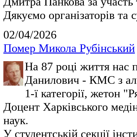
Дмитра Панкова за участь 
Дякуємо організаторів та с
02/04/2026
Помер Микола Рубінський
На 87 році життя нас
Данилович - КМС з аль
1-ї категорії, жетон "
Доцент Харківського меді
наук.
У студентській секції інст