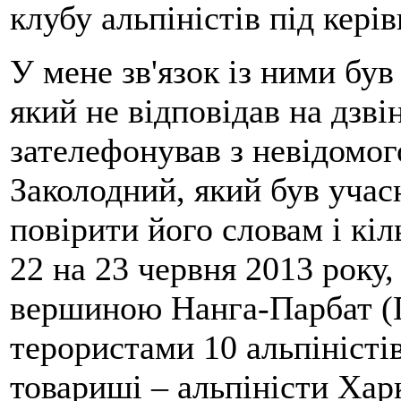
клубу альпіністів під кері
У мене зв'язок із ними бу
який не відповідав на дзві
зателефонував з невідомо
Заколодний, який був учасн
повірити його словам і кіл
22 на 23 червня 2013 року,
вершиною Нанга-Парбат (П
терористами 10 альпіністі
товариші – альпіністи Хар