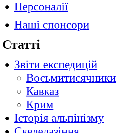
Персоналії
Наші спонсори
Статті
Звіти експедицій
Восьмитисячники
Кавказ
Крим
Історія альпінізму
Скелелазіння