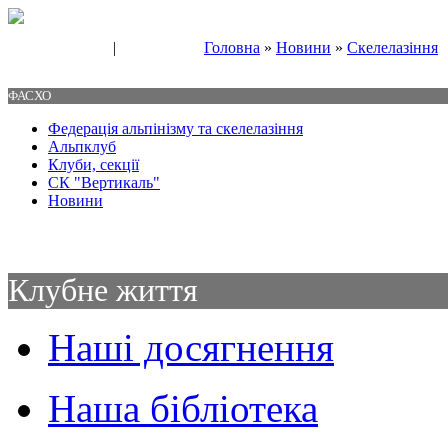
|
Головна
»
Новини
»
Скелелазіння
Свяжитесь с нами
Контакты
ФАСХО
Федерація альпінізму та скелелазіння
Альпклуб
Клуби, секції
СК "Вертикаль"
Новини
Клубне життя
Наші досягнення
Наша бібліотека