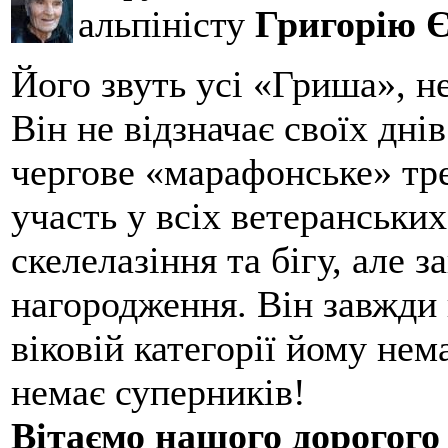
альпіністу
Григорію 
Його звуть усі «Гриша», н
Він не відзначає своїх дні
чергове «марафонське» тре
участь у всіх ветеранських
скелелазіння та бігу, але 
нагородження. Він завжди 
віковій категорії йому нем
немає суперників!
Вітаємо нашого дорогого