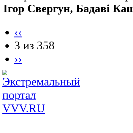
Ігор Свергун, Бадаві Ка
‹‹
3 из 358
››