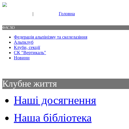
|
Головна
Свяжитесь с нами
Контакты
ФАСХО
Федерація альпінізму та скелелазіння
Альпклуб
Клуби, секції
СК "Вертикаль"
Новини
Клубне життя
Наші досягнення
Наша бібліотека