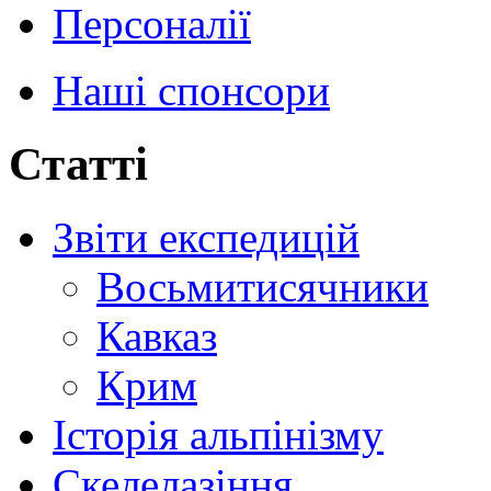
Персоналії
Наші спонсори
Статті
Звіти експедицій
Восьмитисячники
Кавказ
Крим
Історія альпінізму
Скелелазіння