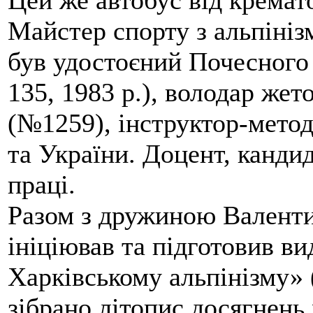
Цей же автобус від кремато
Майстер спорту з альпініз
був удостоєний Почесного
135, 1983 р.), володар жет
(№1259), інструктор-метод
та України. Доцент, кандид
праці.
Разом з дружиною Валенти
ініціював та підготовив ви
Харківському альпінізму» 
зібрано літопис досягнень 