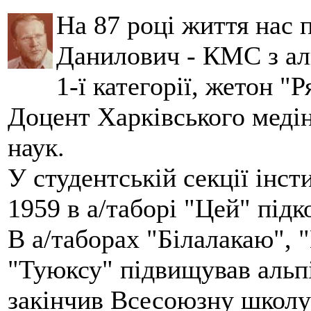
На 87 році життя нас
Данилович - КМС з аль
1-ї категорії, жетон "
Доцент Харківського меді
наук.
У студентській секції інст
1959 в а/таборі "Цей" під
В а/таборах "Білалакаю", "
"Туюксу" підвищував альпі
закінчив Всесоюзну школу 