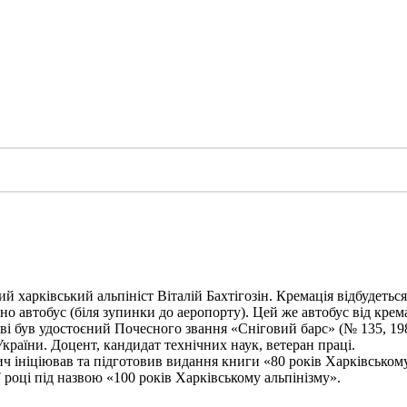
харківський альпініст Віталій Бахтігозін. Кремація відбудеться 1
но автобус (біля зупинки до аеропорту). Цей же автобус від крема
ві був удостоєний Почесного звання «Сніговий барс» (№ 135, 198
України. Доцент, кандидат технічних наук, ветеран праці.
ініціював та підготовив видання книги «80 років Харківському а
 році під назвою «100 років Харківському альпінізму».