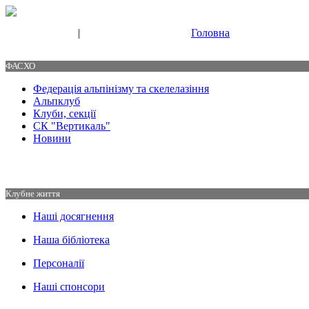
|
Головна
Свяжитесь с нами
Контакты
ФАСХО
Федерація альпінізму та скелелазіння
Альпклуб
Клуби, секції
СК "Вертикаль"
Новини
Клубне життя
Наші досягнення
Наша бібліотека
Персоналії
Наші спонсори