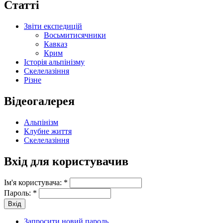
Статті
Звіти експедицій
Восьмитисячники
Кавказ
Крим
Історія альпінізму
Скелелазіння
Різне
Відеогалерея
Альпінізм
Клубне життя
Скелелазіння
Вхід для користувачив
Ім'я користувача:
*
Пароль:
*
Запросити новий пароль