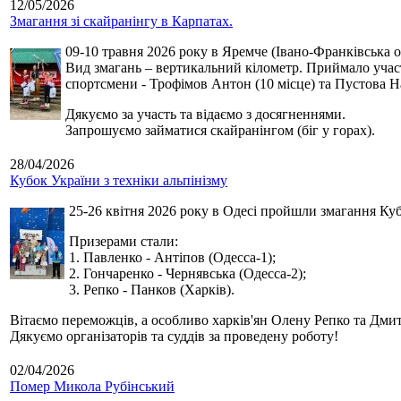
12/05/2026
Змагання зі скайранінгу в Карпатах.
09-10 травня 2026 року в Яремче (Івано-Франківська о
Вид змагань – вертикальний кілометр. Приймало участь
спортсмени - Трофімов Антон (10 місце) та Пустова Нат
Дякуємо за участь та відаємо з досягненнями.
Запрошуємо займатися скайранінгом (біг у горах).
28/04/2026
Кубок України з техніки альпінізму
25-26 квітня 2026 року в Одесі пройшли змагання Кубк
Призерами стали:
1. Павленко - Антіпов (Одесса-1);
2. Гончаренко - Чернявська (Одесса-2);
3. Репко - Панков (Харків).
Вітаємо переможців, а особливо харків'ян Олену Репко та Дмит
Дякуємо організаторів та суддів за проведену роботу!
02/04/2026
Помер Микола Рубінський