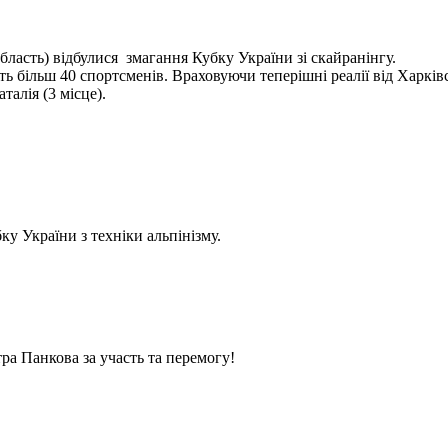
бласть) відбулися змагання Кубку України зі скайранінгу.
 більш 40 спортсменів. Враховуючи теперішні реалії від Харківс
алія (3 місце).
у України з техніки альпінізму.
ра Панкова за участь та перемогу!