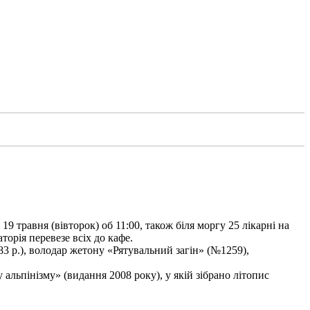
9 травня (вівторок) об 11:00, також біля моргу 25 лікарні на
торія перевезе всіх до кафе.
3 р.), володар жетону «Рятувальний загін» (№1259),
льпінізму» (видання 2008 року), у якій зібрано літопис