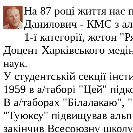
На 87 році життя нас
Данилович - КМС з аль
1-ї категорії, жетон "
Доцент Харківського меді
наук.
У студентській секції інст
1959 в а/таборі "Цей" під
В а/таборах "Білалакаю", "
"Туюксу" підвищував альпі
закінчив Всесоюзну школу 