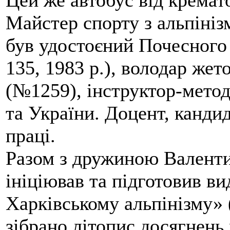
Цей же автобус від кремато
Майстер спорту з альпініз
був удостоєний Почесного
135, 1983 р.), володар жет
(№1259), інструктор-метод
та України. Доцент, кандид
праці.
Разом з дружиною Валенти
ініціював та підготовив ви
Харківському альпінізму» 
зібрано літопис досягнень 