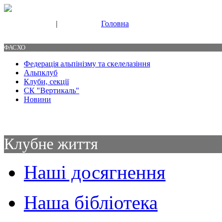
|
Головна
Свяжитесь с нами
Контакты
ФАСХО
Федерація альпінізму та скелелазіння
Альпклуб
Клуби, секції
СК "Вертикаль"
Новини
Клубне життя
Наші досягнення
Наша бібліотека