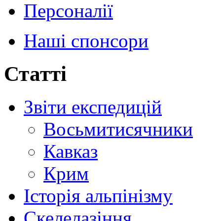
Персоналії
Наші спонсори
Статті
Звіти експедицій
Восьмитисячники
Кавказ
Крим
Історія альпінізму
Скелелазіння