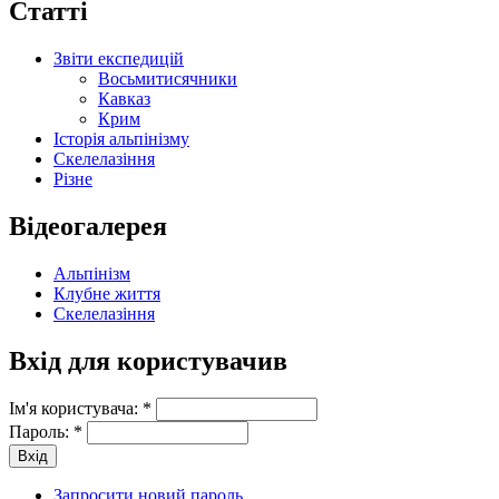
Статті
Звіти експедицій
Восьмитисячники
Кавказ
Крим
Історія альпінізму
Скелелазіння
Різне
Відеогалерея
Альпінізм
Клубне життя
Скелелазіння
Вхід для користувачив
Ім'я користувача:
*
Пароль:
*
Запросити новий пароль