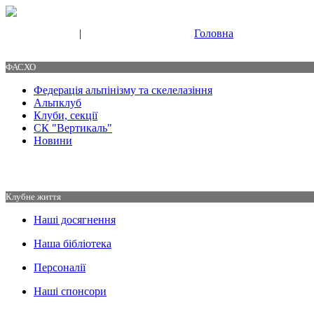
|
Головна
Свяжитесь с нами
Контакты
ФАСХО
Федерація альпінізму та скелелазіння
Альпклуб
Клуби, секції
СК "Вертикаль"
Новини
Клубне життя
Наші досягнення
Наша бібліотека
Персоналії
Наші спонсори