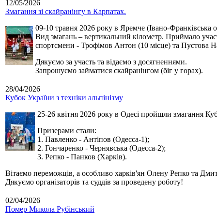
12/05/2026
Змагання зі скайранінгу в Карпатах.
09-10 травня 2026 року в Яремче (Івано-Франківська о
Вид змагань – вертикальний кілометр. Приймало участь
спортсмени - Трофімов Антон (10 місце) та Пустова Нат
Дякуємо за участь та відаємо з досягненнями.
Запрошуємо займатися скайранінгом (біг у горах).
28/04/2026
Кубок України з техніки альпінізму
25-26 квітня 2026 року в Одесі пройшли змагання Кубк
Призерами стали:
1. Павленко - Антіпов (Одесса-1);
2. Гончаренко - Чернявська (Одесса-2);
3. Репко - Панков (Харків).
Вітаємо переможців, а особливо харків'ян Олену Репко та Дмит
Дякуємо організаторів та суддів за проведену роботу!
02/04/2026
Помер Микола Рубінський