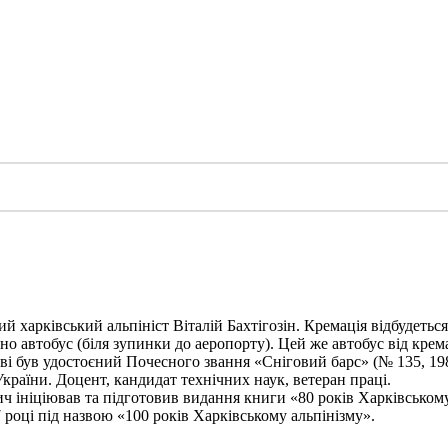
харківський альпініст Віталій Бахтігозін. Кремація відбудеться 1
но автобус (біля зупинки до аеропорту). Цей же автобус від крема
ві був удостоєний Почесного звання «Сніговий барс» (№ 135, 198
України. Доцент, кандидат технічних наук, ветеран праці.
ініціював та підготовив видання книги «80 років Харківському а
 році під назвою «100 років Харківському альпінізму».