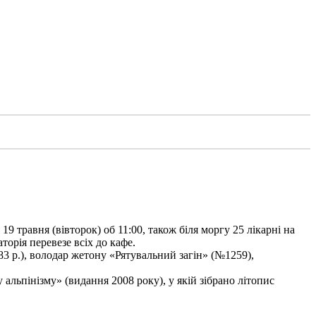
9 травня (вівторок) об 11:00, також біля моргу 25 лікарні на
торія перевезе всіх до кафе.
3 р.), володар жетону «Рятувальний загін» (№1259),
льпінізму» (видання 2008 року), у якій зібрано літопис