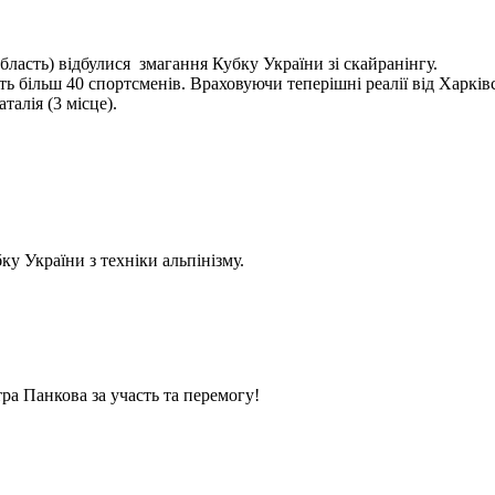
бласть) відбулися змагання Кубку України зі скайранінгу.
 більш 40 спортсменів. Враховуючи теперішні реалії від Харківс
алія (3 місце).
у України з техніки альпінізму.
ра Панкова за участь та перемогу!