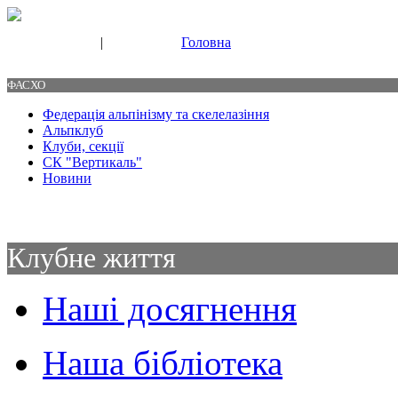
|
Головна
Свяжитесь с нами
Контакты
ФАСХО
Федерація альпінізму та скелелазіння
Альпклуб
Клуби, секції
СК "Вертикаль"
Новини
Клубне життя
Наші досягнення
Наша бібліотека