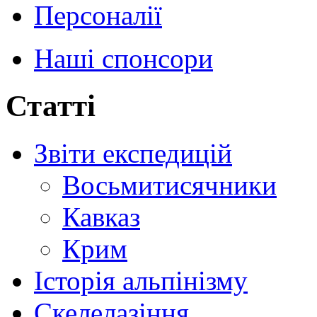
Персоналії
Наші спонсори
Статті
Звіти експедицій
Восьмитисячники
Кавказ
Крим
Історія альпінізму
Скелелазіння