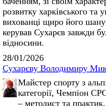
баченням, зі своїм характе
розвитку харківського та у
вихованці щиро його шанув
керував Сухарєв завжди бу
відносини.
28/01/2026
Сухарєву Володимиру Мико
Майстер спорту з альпі
категорії, Чемпіон СРС
– методист та практик