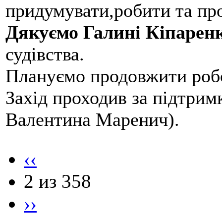
придумувати,робити та пр
Дякуємо Галині Кіпарен
судівства.
Плануємо продовжити робо
Захід проходив за підтри
Валентина Маренич).
‹‹
2 из 358
››