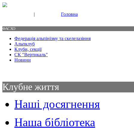
|
Головна
Свяжитесь с нами
Контакты
ФАСХО
Федерація альпінізму та скелелазіння
Альпклуб
Клуби, секції
СК "Вертикаль"
Новини
Клубне життя
Наші досягнення
Наша бібліотека