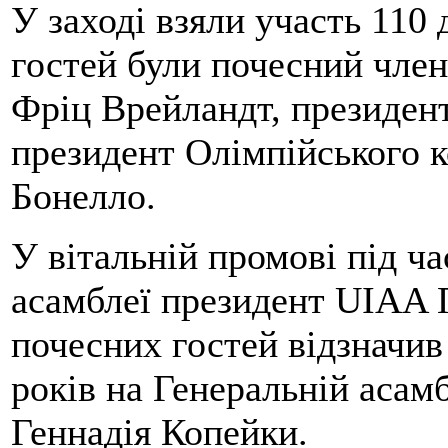
У заході взяли участь 110 д
гостей були почесний чле
Фріц Врейландт, президен
президент Олімпійського 
Бонелло.
У вітальній промові під ча
асамблеї президент UIAA 
почесних гостей відзначив
років на Генеральній асам
Геннадія Копейки.