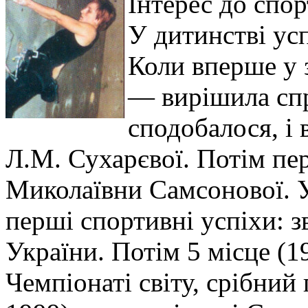
Інтерес до спор
У дитинстві ус
Коли вперше у 
— вирішила спр
сподобалося, і
Л.М. Сухарєвої. Потім пер
Миколаївни Самсонової. У
перші спортивні успіхи: 
України. Потім 5 місце (19
Чемпіонаті світу, срібний 