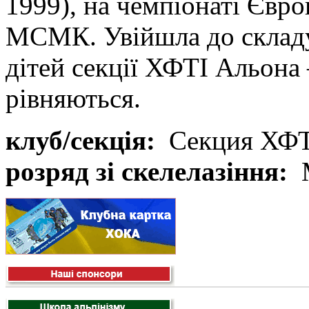
1999), на чемпіонаті Європ
МСМК. Увійшла до складу
дітей секції ХФТІ Альона
рівняються.
клуб/секція:
Секция ХФ
розряд зі скелелазіння: