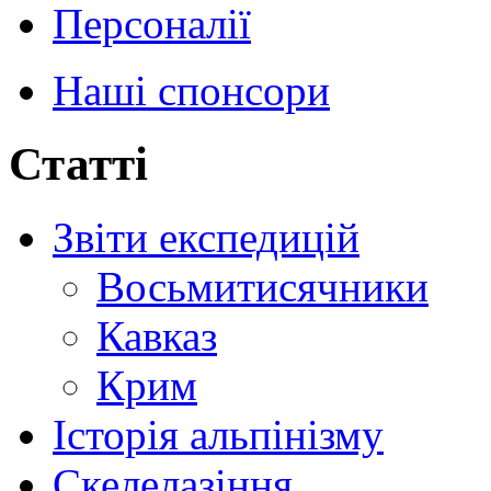
Персоналії
Наші спонсори
Статті
Звіти експедицій
Восьмитисячники
Кавказ
Крим
Історія альпінізму
Скелелазіння