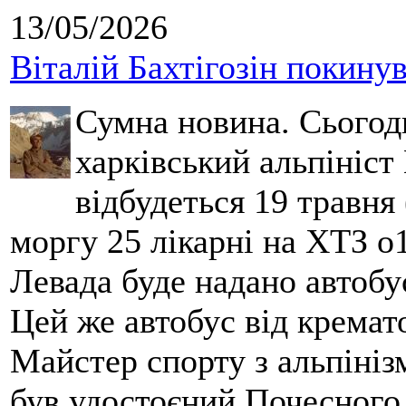
13/05/2026
Віталій Бахтігозін покинув 
Сумна новина. Сьогод
харківський альпініст 
відбудеться 19 травня 
моргу 25 лікарні на ХТЗ о
Левада буде надано автобус
Цей же автобус від кремато
Майстер спорту з альпініз
був удостоєний Почесного