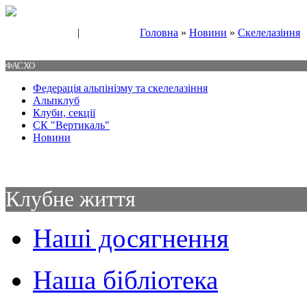
|
Головна
»
Новини
»
Скелелазіння
Свяжитесь с нами
Контакты
ФАСХО
Федерація альпінізму та скелелазіння
Альпклуб
Клуби, секції
СК "Вертикаль"
Новини
Клубне життя
Наші досягнення
Наша бібліотека