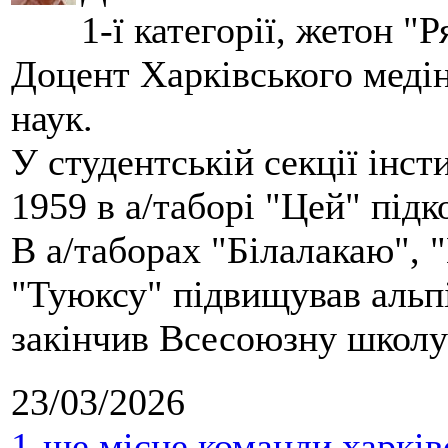
1-ї категорії, жетон "
Доцент Харківського меді
наук.
У студентській секції інст
1959 в а/таборі "Цей" під
В а/таборах "Білалакаю", "
"Туюксу" підвищував альпі
закінчив Всесоюзну школу 
23/03/2026
1-ше місце команди харків