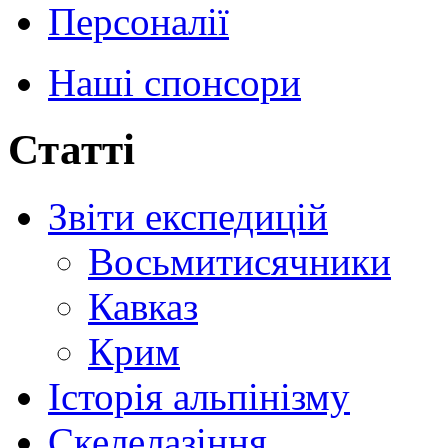
Персоналії
Наші спонсори
Статті
Звіти експедицій
Восьмитисячники
Кавказ
Крим
Історія альпінізму
Скелелазіння