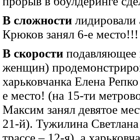
прорыв в боулдеринге сд
В сложности
лидировали 
Крюков занял 6-е место!!!
В скорости
подавляющее 
женщин) продемонстриров
харьковчанка Елена Репко 
е место! (на 15-ти метров
Максим занял девятое мест
21-й). Тужилина Светлана
трассе – 12-я), а харьков