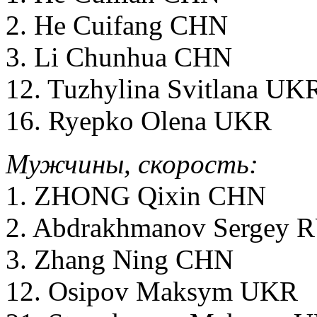
2. He Cuifang CHN
3. Li Chunhua CHN
12. Tuzhylina Svitlana UK
16. Ryepko Olena UKR
Мужчины, скорость:
1. ZHONG Qixin CHN
2. Abdrakhmanov Sergey 
3. Zhang Ning CHN
12. Osipov Maksym UKR