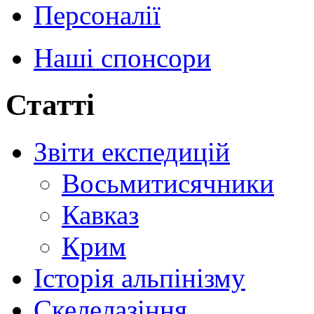
Персоналії
Наші спонсори
Статті
Звіти експедицій
Восьмитисячники
Кавказ
Крим
Історія альпінізму
Скелелазіння