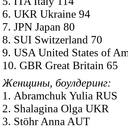
5. ITA Italy 114
6. UKR Ukraine 94
7. JPN Japan 80
8. SUI Switzerland 70
9. USA United States of Am
10. GBR Great Britain 65
Женщины, боулдеринг:
1. Abramchuk Yulia RUS
2. Shalagina Olga UKR
3. Stöhr Anna AUT