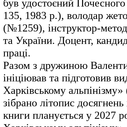
був удостоєний Почесного
135, 1983 р.), володар жет
(№1259), інструктор-метод
та України. Доцент, кандид
праці.
Разом з дружиною Валенти
ініціював та підготовив ви
Харківському альпінізму» 
зібрано літопис досягнень 
книги планується у 2027 р