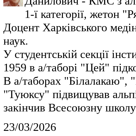
Данилович - КМС з аль
1-ї категорії, жетон "
Доцент Харківського меді
наук.
У студентській секції інст
1959 в а/таборі "Цей" під
В а/таборах "Білалакаю", "
"Туюксу" підвищував альпі
закінчив Всесоюзну школу 
23/03/2026