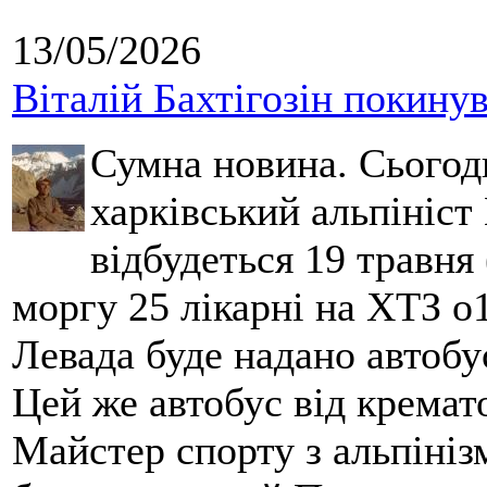
13/05/2026
Віталій Бахтігозін покинув 
Сумна новина. Сьогод
харківський альпініст 
відбудеться 19 травня 
моргу 25 лікарні на ХТЗ о
Левада буде надано автобус
Цей же автобус від кремато
Майстер спорту з альпініз