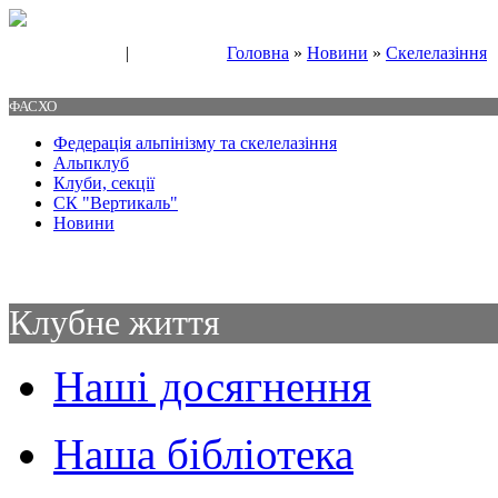
|
Головна
»
Новини
»
Скелелазіння
Свяжитесь с нами
Контакты
ФАСХО
Федерація альпінізму та скелелазіння
Альпклуб
Клуби, секції
СК "Вертикаль"
Новини
Клубне життя
Наші досягнення
Наша бібліотека