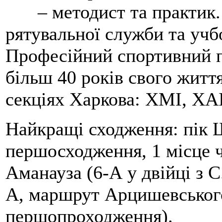
– методист та практик
рятувальної служби та учб
Професійний спортивний п
більш 40 років свого життя
секціях Харкова: ХМІ, ХАІ
Найкращі сходження: пік Ш
першосходження, 1 місце 
Аманауза (6-А у двійці з 
А, маршрут Арцишевського,
першопроходження).