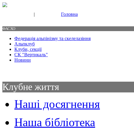
|
Головна
Свяжитесь с нами
Контакты
ФАСХО
Федерація альпінізму та скелелазіння
Альпклуб
Клуби, секції
СК "Вертикаль"
Новини
Клубне життя
Наші досягнення
Наша бібліотека