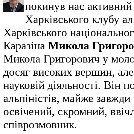
покинув нас активний
Харківського клубу ал
Харківського національног
Каразіна
Микола Григоро
Микола Григорович у молод
досяг високих вершин, але
науковій діяльності. Він 
альпіністів, майже завжди 
освічений, скромний, ввіч
співрозмовник.