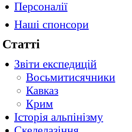
Персоналії
Наші спонсори
Статті
Звіти експедицій
Восьмитисячники
Кавказ
Крим
Історія альпінізму
Скелелазіння