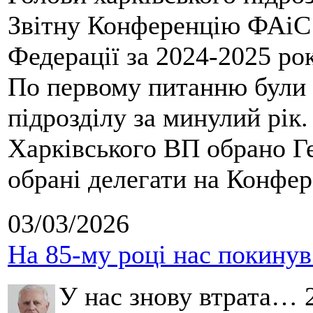
Звітну Конференцію ФАіС 
Федерації за 2024-2025 ро
По первому питанню були 
підрозділу за минулий рік
Харківського ВП обрано Ге
обрані делегати на Конфе
03/03/2026
На 85-му році нас покину
У нас знову втрата… 2