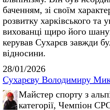
баченням, зі своїм характе
розвитку харківського та у
вихованці щиро його шанув
керував Сухарєв завжди бу
відносини.
28/01/2026
Сухарєву Володимиру Мико
Майстер спорту з альпі
категорії, Чемпіон СРС