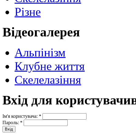
Різне
Відеогалерея
Альпінізм
Клубне життя
Скелелазіння
Вхід для користувачи
Ім'я користувача:
*
Пароль:
*