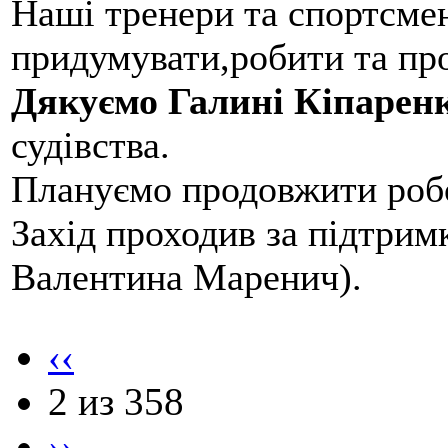
Наші тренери та спортсме
придумувати,робити та пр
Дякуємо Галині Кіпарен
судівства.
Плануємо продовжити робо
Захід проходив за підтри
Валентина Маренич).
‹‹
2 из 358
››