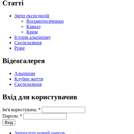
Статті
Звіти експедицій
Восьмитисячники
Кавказ
Крим
Історія альпінізму
Скелелазіння
Різне
Відеогалерея
Альпінізм
Клубне життя
Скелелазіння
Вхід для користувачив
Ім'я користувача:
*
Пароль:
*
Запросити новий пароль