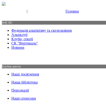
|
Головна
Свяжитесь с нами
Контакты
ФАСХО
Федерація альпінізму та скелелазіння
Альпклуб
Клуби, секції
СК "Вертикаль"
Новини
Клубне життя
Наші досягнення
Наша бібліотека
Персоналії
Наші спонсори