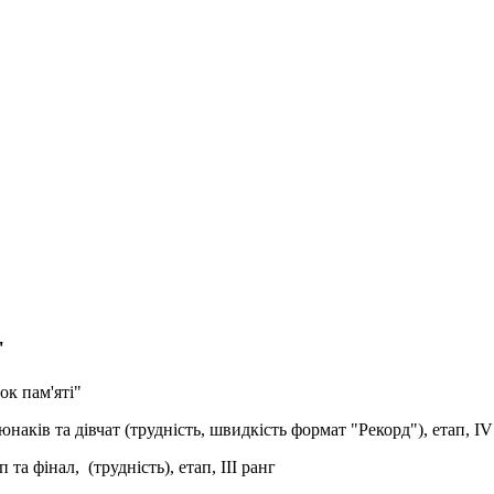
"
ок пам'яті"
юнаків та дівчат (трудність, швидкість формат "Рекорд"), етап, IV
та фінал, (трудність), етап, III ранг