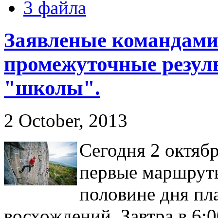
3 файла
Заявленые командам
промежуточные резуль
"школы".
2 October, 2013
Сегодня 2 октяб
первые маршруты
половине дня пл
восхождений. Завтра в 6:0