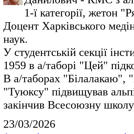
1-ї категорії, жетон "
Доцент Харківського меді
наук.
У студентській секції інст
1959 в а/таборі "Цей" під
В а/таборах "Білалакаю", "
"Туюксу" підвищував альпі
закінчив Всесоюзну школу 
23/03/2026