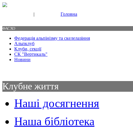
|
Головна
Свяжитесь с нами
Контакты
ФАСХО
Федерація альпінізму та скелелазіння
Альпклуб
Клуби, секції
СК "Вертикаль"
Новини
Клубне життя
Наші досягнення
Наша бібліотека