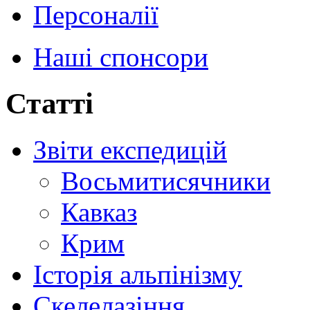
Персоналії
Наші спонсори
Статті
Звіти експедицій
Восьмитисячники
Кавказ
Крим
Історія альпінізму
Скелелазіння