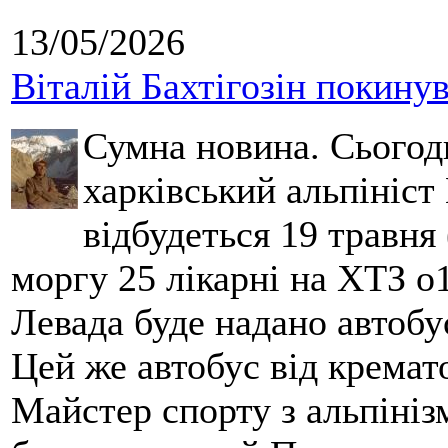
13/05/2026
Віталій Бахтігозін покинув 
Сумна новина. Сьогод
харківський альпініст 
відбудеться 19 травня 
моргу 25 лікарні на ХТЗ о
Левада буде надано автобус
Цей же автобус від кремато
Майстер спорту з альпініз