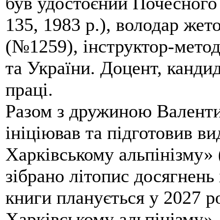
був удостоєний Почесного
135, 1983 р.), володар жет
(№1259), інструктор-метод
та України. Доцент, кандид
праці.
Разом з дружиною Валенти
ініціював та підготовив ви
Харківському альпінізму» 
зібрано літопис досягнень 
книги планується у 2027 р
Харківському альпінізму».