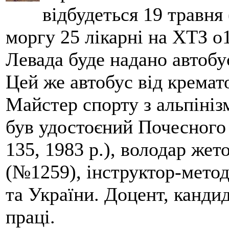
відбудеться 19 травня 
моргу 25 лікарні на ХТЗ о
Левада буде надано автобус
Цей же автобус від кремато
Майстер спорту з альпініз
був удостоєний Почесного
135, 1983 р.), володар жет
(№1259), інструктор-метод
та України. Доцент, кандид
праці.