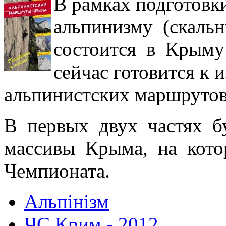
В рамках подготов
альпинизму (скаль
состоится в Крыму
сейчас готовится к 
альпинистских маршруто
В первых двух частях б
массивы Крыма, на кото
Чемпионата.
Альпінізм
ЧС Крим - 2012