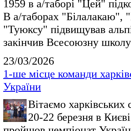
1959 в а/таборі "Цей" під
В а/таборах "Білалакаю", "
"Туюксу" підвищував альпі
закінчив Всесоюзну школу 
23/03/2026
1-ше місце команди харків
України
Вітаємо харківських 
20-22 березня в Києві
пройшов чемпіонат України