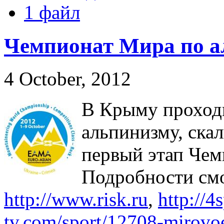
1 файл
Чемпионат Мира по а
4 October, 2012
В Крыму проход
альпинизму, ска
первый этап Че
Подробности смо
http://www.risk.ru
,
http://4
tv.com/sport/12708-mirovoe