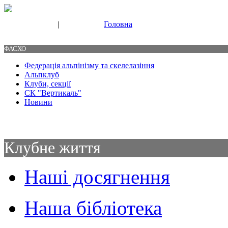
|
Головна
Свяжитесь с нами
Контакты
ФАСХО
Федерація альпінізму та скелелазіння
Альпклуб
Клуби, секції
СК "Вертикаль"
Новини
Клубне життя
Наші досягнення
Наша бібліотека