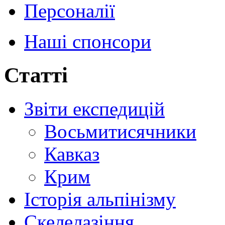
Персоналії
Наші спонсори
Статті
Звіти експедицій
Восьмитисячники
Кавказ
Крим
Історія альпінізму
Скелелазіння