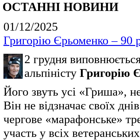
ОСТАННІ НОВИНИ
01/12/2025
Григорію Єрьоменко – 90 р
2 грудня виповнюєтьс
альпіністу
Григорію 
Його звуть усі «Гриша», н
Він не відзначає своїх дні
чергове «марафонське» тре
участь у всіх ветеранських