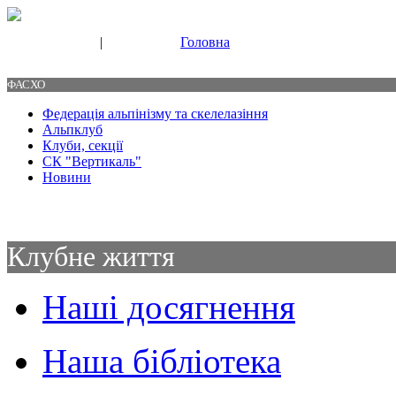
|
Головна
Свяжитесь с нами
Контакты
ФАСХО
Федерація альпінізму та скелелазіння
Альпклуб
Клуби, секції
СК "Вертикаль"
Новини
Клубне життя
Наші досягнення
Наша бібліотека