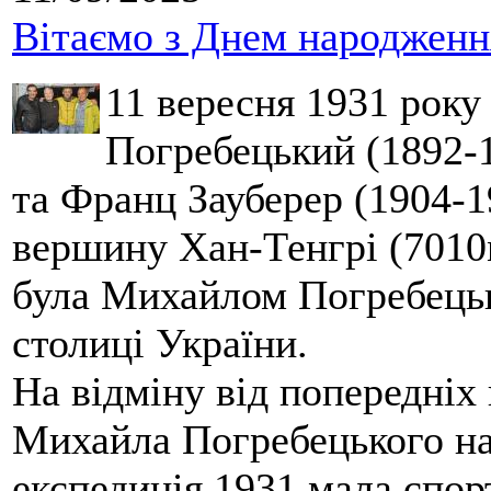
Вітаємо з Днем народження
11 вересня 1931 року
Погребецький (1892-1
та Франц Зауберер (1904-1
вершину Хан-Тенгрі (7010м
була Михайлом Погребецьк
столиці України.
На відміну від попередніх
Михайла Погребецького на
експедиція 1931 мала спор