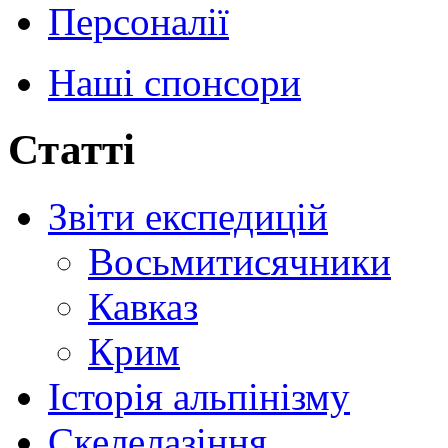
Персоналії
Наші спонсори
Статті
Звіти експедицій
Восьмитисячники
Кавказ
Крим
Історія альпінізму
Скелелазіння