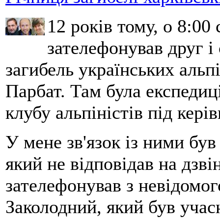
12 років тому, о 8:00 
зателефонував друг і
загибель українських альпі
Парбат. Там була експедиці
клубу альпіністів під кері
У мене зв'язок із ними бу
який не відповідав на дзві
зателефонував з невідомо
Заколодний, який був учасн