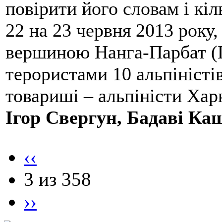
повірити його словам і кіл
22 на 23 червня 2013 року,
вершиною Нанга-Парбат (П
терористами 10 альпіністі
товариші – альпіністи Хар
Ігор Свергун, Бадаві Ка
‹‹
3 из 358
››