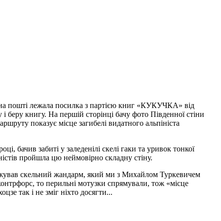
і на пошті лежала посилка з партією книг «КУКУЧКА» від
 і беру книгу. На першій сторінці бачу фото Південної стіни
ршруту показує місце загибелі видатного альпініста
ці, бачив забиті у заледенілі скелі гаки та уривок тонкої
піністів пройшла цю неймовірно складну стіну.
оджував скельний жандарм, який ми з Михайлом Туркевичем
онтрфорс, то перильні мотузки спрямували, тож «місце
зе так і не зміг ніхто досягти...