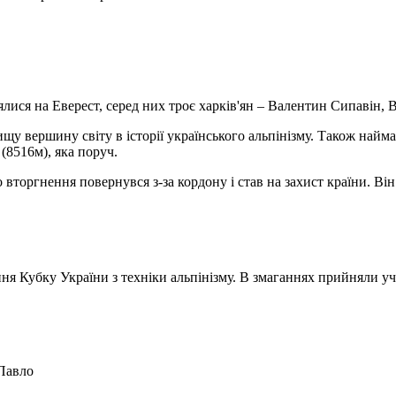
нялися на Еверест, серед них троє харків'ян – Валентин Сипавін
 вершину світу в історії українського альпінізму. Також найма
 (8516м), яка поруч.
торгнення повернувся з-за кордону і став на захист країни. Він
ння
Кубку
України з техніки альпінізму. В змаганнях прийняли у
Павло