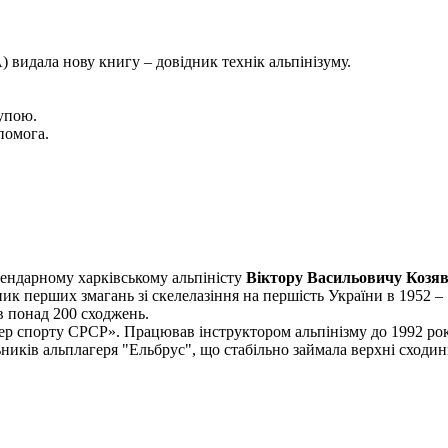
 видала нову книгу – довідник технік альпінізуму.
рупою.
помога.
гендарному харківському альпіністу
Віктору Васильовичу Козяв
ник перших змагань зі скелелазіння на першість України в 1952 – 
ив понад 200 сходжень.
ер спорту СРСР». Працював інструктором альпінізму до 1992 року
ників альплагеря "Ельбрус", що стабільно займала верхні сходин