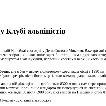
Клубі альпіністів
ннадій Копейка) сьогодні, у День Святого Миколая. Вже три дн
я час забрати книжки лише зараз. З нетерпінням відкриваю пачку
 маршрутом Єжи Кукучки, червоний хрестик в верхній частині ма
ачив, але я був у цьому, позначеному хрестиком місці в 1990-му ро
е було через рік після його смерті, коли команда радянських аль
ле на цій ділянці на висоті близько 8300 м шлях нам перегор
ивки мотузки. Коли вище жандарма ми повернулися на скельний к
ої команди. А після 1990 року цієї висоти на Південній стіні Лхоц
! Рекомендую, книга заворожує!