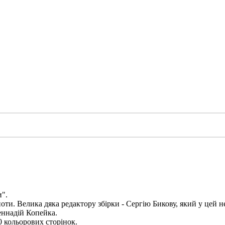
".
оти. Велика дяка редактору збірки - Сергію Бикову, який у цей н
Геннадій Копейка.
0 кольорових сторінок.