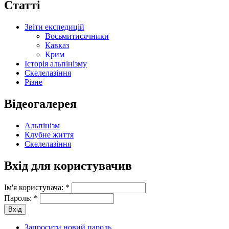
Статті
Звіти експедицій
Восьмитисячники
Кавказ
Крим
Історія альпінізму
Скелелазіння
Різне
Відеогалерея
Альпінізм
Клубне життя
Скелелазіння
Вхід для користувачив
Ім'я користувача:
*
Пароль:
*
Запросити новий пароль