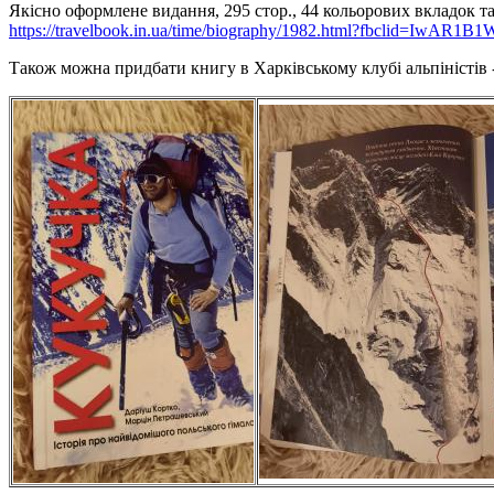
Якісно оформлене видання, 295 стор., 44 кольорових вкладок т
https://travelbook.in.ua/time/biography/1982.html?fbclid=IwAR1B1
Також можна придбати книгу в Харківському клубі альпіністів 