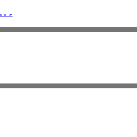
пінізм