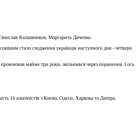
, В'ячеслав Калашников, Маргарита Дяченко.
совішим стало сходження українців наступного дня - четверо
 провоював майже три роки, звільнився через поранення. І ось
часть
1
6 альпіністів з Києва, Одеси, Харкова та
Дніпра
.