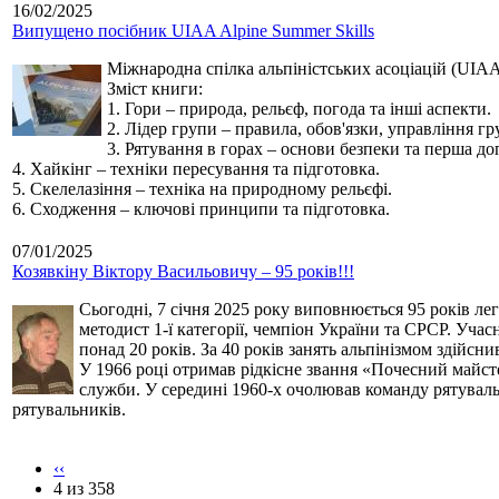
16/02/2025
Випущено посібник UIAA Alpine Summer Skills
Міжнародна спілка альпіністських асоціацій (UIAA)
Зміст книги:
1. Гори – природа, рельєф, погода та інші аспекти.
2. Лідер групи – правила, обов'язки, управління г
3. Рятування в горах – основи безпеки та перша до
4. Хайкінг – техніки пересування та підготовка.
5. Скелелазіння – техніка на природному рельєфі.
6. Сходження – ключові принципи та підготовка.
07/01/2025
Козявкіну Віктору Васильовичу – 95 років!!!
Сьогодні, 7 січня 2025 року виповнюється 95 років ле
методист 1-ї категорії, чемпіон України та СРСР. Учас
понад 20 років. За 40 років занять альпінізмом здійсн
У 1966 році отримав рідкісне звання «Почесний майст
служби. У середині 1960-х очолював команду рятуваль
рятувальників.
‹‹
4 из 358