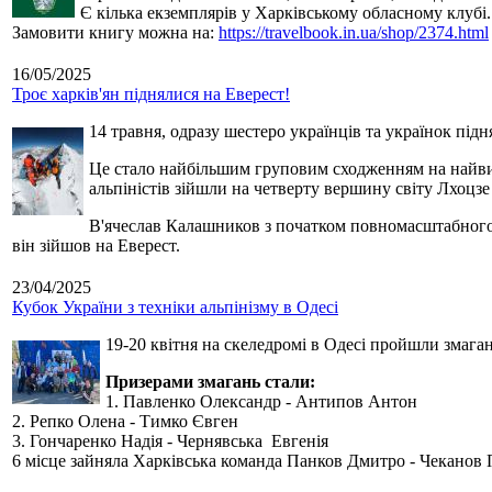
Є кілька екземплярів у Харківському обласному клубі.
Замовити книгу можна на:
https://travelbook.in.ua/shop/2374.html
16/05/2025
Троє харків'ян піднялися на Еверест!
14 травня, одразу шестеро українців та українок під
Це стало найбільшим груповим сходженням на найвищу
альпіністів зійшли на четверту вершину світу Лхоцзе
В'ячеслав Калашников з початком повномасштабного в
він зійшов на Еверест.
23/04/2025
Кубок України з техніки альпінізму в Одесі
19-20 квітня на скеледромі в Одесі
пройш
ли змага
Призерами змагань стали:
1.
Павленко Олександр - Антипов Антон
2.
Репко Олена - Тимко Євген
3.
Гончаренко Надія - Чернявська
Евгенія
6 місце зайняла Харківська команда
Панков Дмитро - Чеканов 