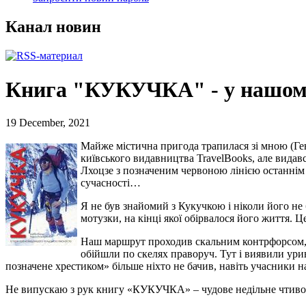
Канал новин
Книга "КУКУЧКА" - у нашому 
19 December, 2021
Майже містична пригода трапилася зі мною (Ге
київського видавництва TravelBooks, але видавс
Лхоцзе з позначеним червоною лінією останнім
сучасності…
Я не був знайомий з Кукучкою і ніколи його не б
мотузки, на кінці якої обірвалося його життя. Ц
Наш маршрут проходив скальним контрфорсом, а
обійшли по скелях праворуч. Тут і виявили ур
позначене хрестиком» більше ніхто не бачив, навіть учасники наш
Не випускаю з рук книгу «КУКУЧКА» – чудове недільне чтиво