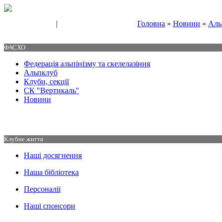
|
Головна
»
Новини
»
Аль
Свяжитесь с нами
Контакты
ФАСХО
Федерація альпінізму та скелелазіння
Альпклуб
Клуби, секції
СК "Вертикаль"
Новини
Клубне життя
Наші досягнення
Наша бібліотека
Персоналії
Наші спонсори