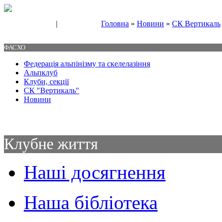
|
Головна
»
Новини
»
СК Вертикаль
Свяжитесь с нами
Контакты
ФАСХО
Федерація альпінізму та скелелазіння
Альпклуб
Клуби, секції
СК "Вертикаль"
Новини
Клубне життя
Наші досягнення
Наша бібліотека