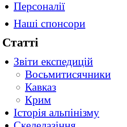
Персоналії
Наші спонсори
Статті
Звіти експедицій
Восьмитисячники
Кавказ
Крим
Історія альпінізму
Скелелазіння