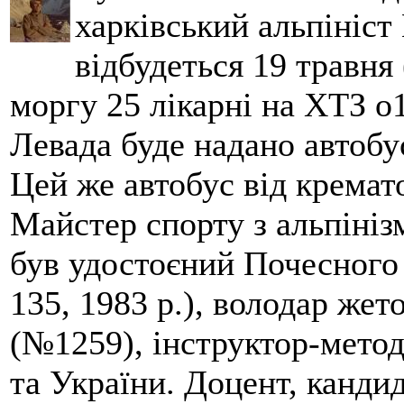
харківський альпініст 
відбудеться 19 травня 
моргу 25 лікарні на ХТЗ о
Левада буде надано автобус
Цей же автобус від кремато
Майстер спорту з альпініз
був удостоєний Почесного
135, 1983 р.), володар жет
(№1259), інструктор-метод
та України. Доцент, кандид