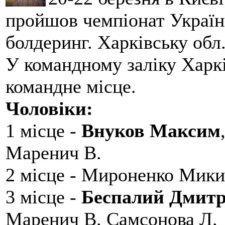
пройшов чемпіонат України
болдеринг. Харківську обл
У командному заліку Харкі
командне місце.
Чоловіки:
1 місце -
Внуков Максим
Маренич В.
2 місце - Мироненко Мики
3 місце -
Беспалий Дмит
Маренич В. Самсонова Л.