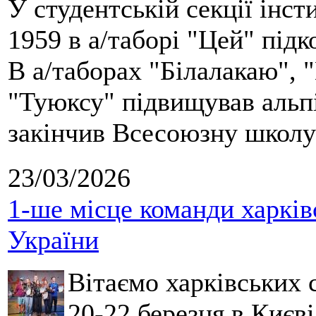
У студентській секції інст
1959 в а/таборі "Цей" під
В а/таборах "Білалакаю", "
"Туюксу" підвищував альпі
закінчив Всесоюзну школу 
23/03/2026
1-ше місце команди харків
України
Вітаємо харківських 
20-22 березня в Києві