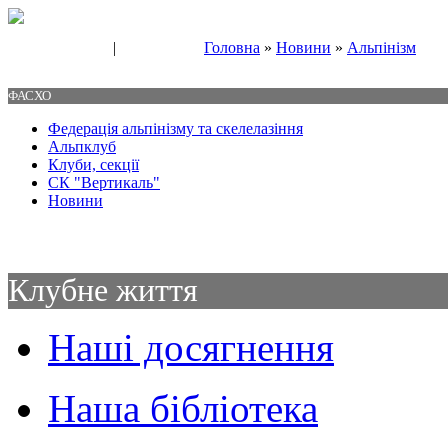
|
Головна
»
Новини
»
Альпінізм
Свяжитесь с нами
Контакты
ФАСХО
Федерація альпінізму та скелелазіння
Альпклуб
Клуби, секції
СК "Вертикаль"
Новини
Клубне життя
Наші досягнення
Наша бібліотека