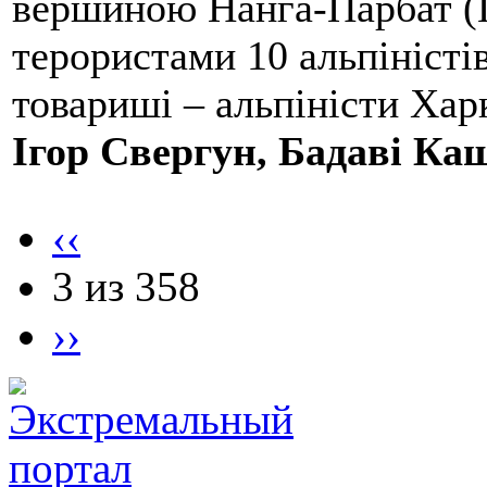
вершиною Нанга-Парбат (П
терористами 10 альпіністі
товариші – альпіністи Хар
Ігор Свергун, Бадаві Ка
‹‹
3 из 358
››