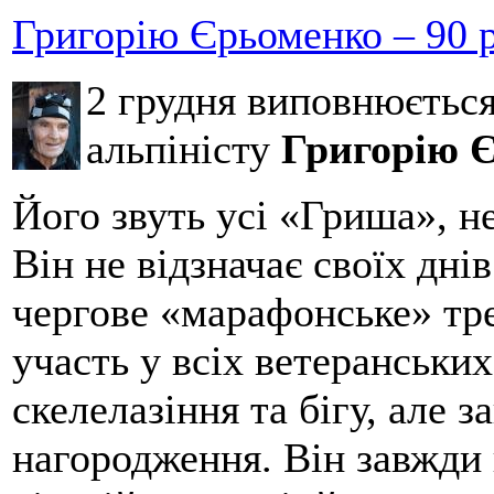
Григорію Єрьоменко – 90 р
2 грудня виповнюєтьс
альпіністу
Григорію 
Його звуть усі «Гриша», н
Він не відзначає своїх дні
чергове «марафонське» тре
участь у всіх ветеранських
скелелазіння та бігу, але 
нагородження. Він завжди 