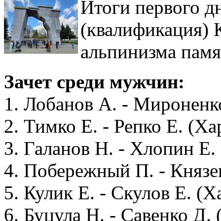
Итоги первого д
(квалификация) 
альпинизма памя
Зачет среди мужчин:
1. Лобанов А. - Миронен
2. Тимко Е. - Репко Е. (Ха
3. Галанов Н. - Хлопин Е.
4. Побережный П. - Князев
5. Кулик Е. - Скулов Е. (Х
6. Буцула Н. - Савенко Д. 