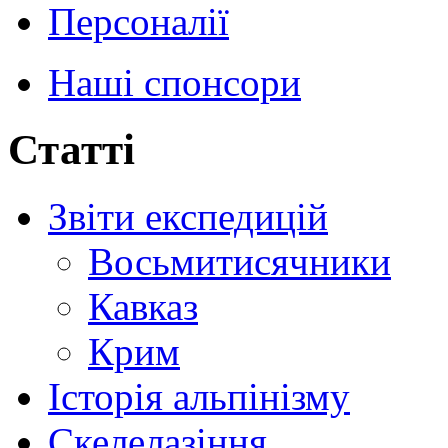
Персоналії
Наші спонсори
Статті
Звіти експедицій
Восьмитисячники
Кавказ
Крим
Історія альпінізму
Скелелазіння