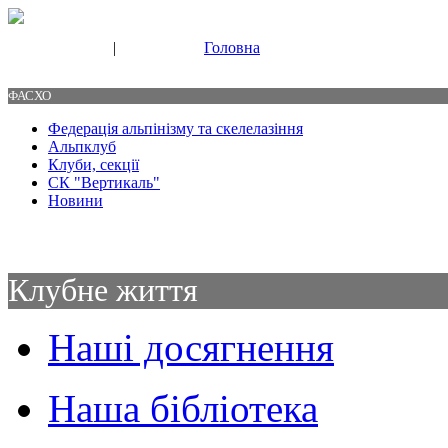
|
Головна
Свяжитесь с нами
Контакты
ФАСХО
Федерація альпінізму та скелелазіння
Альпклуб
Клуби, секції
СК "Вертикаль"
Новини
Клубне життя
Наші досягнення
Наша бібліотека