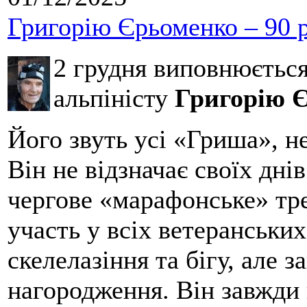
Григорію Єрьоменко – 90 р
2 грудня виповнюєтьс
альпіністу
Григорію 
Його звуть усі «Гриша», н
Він не відзначає своїх дні
чергове «марафонське» тре
участь у всіх ветеранських
скелелазіння та бігу, але 
нагородження. Він завжди 