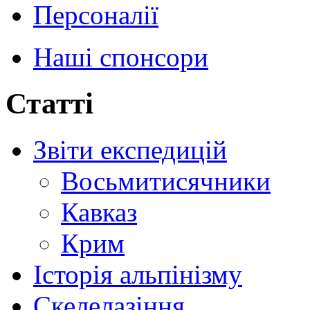
Персоналії
Наші спонсори
Статті
Звіти експедицій
Восьмитисячники
Кавказ
Крим
Історія альпінізму
Скелелазіння