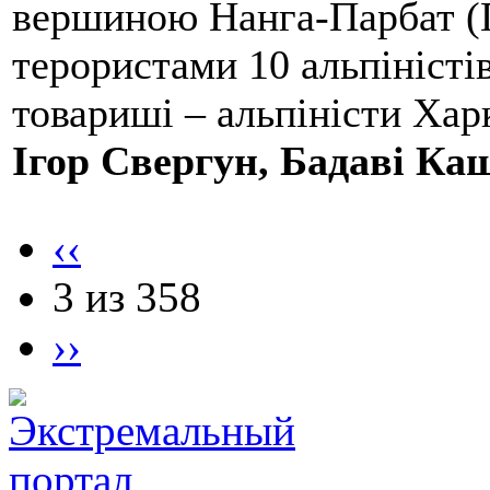
вершиною Нанга-Парбат (П
терористами 10 альпіністі
товариші – альпіністи Хар
Ігор Свергун, Бадаві Ка
‹‹
3 из 358
››