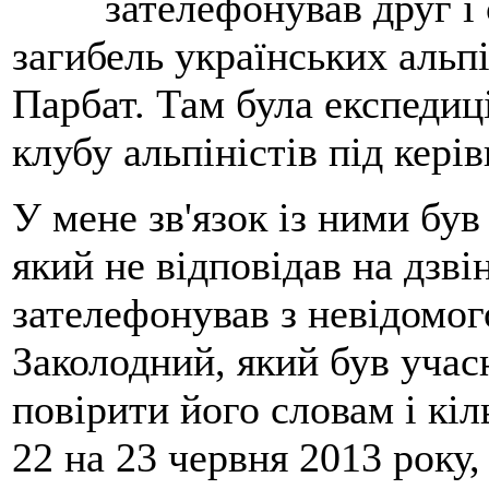
зателефонував друг і
загибель українських альпі
Парбат. Там була експедиці
клубу альпіністів під кері
У мене зв'язок із ними бу
який не відповідав на дзві
зателефонував з невідомо
Заколодний, який був учасн
повірити його словам і кіл
22 на 23 червня 2013 року,