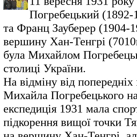
11 вересня 1931 року
Погребецький (1892-1
та Франц Зауберер (1904-1
вершину Хан-Тенгрі (7010м
була Михайлом Погребецьк
столиці України.
На відміну від попередніх
Михайла Погребецького на
експедиція 1931 мала спор
підкорення вищої точки Т
на вершину Хан-Тенгрі, а