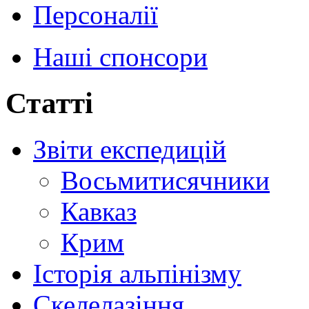
Персоналії
Наші спонсори
Статті
Звіти експедицій
Восьмитисячники
Кавказ
Крим
Історія альпінізму
Скелелазіння