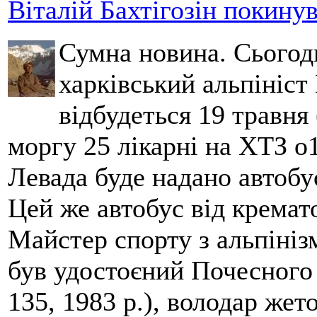
Віталій Бахтігозін покинув 
Сумна новина. Сьогод
харківський альпініст 
відбудеться 19 травня 
моргу 25 лікарні на ХТЗ о
Левада буде надано автобус
Цей же автобус від кремато
Майстер спорту з альпініз
був удостоєний Почесного
135, 1983 р.), володар жет