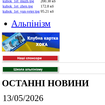
kubok_1et_muzh.jpg
200.38 кб
kubok_1et_zhen.jpg
172.8 кб
kubok_1et_yun-veter.jpg
95.21 кб
Альпінізм
ОСТАННІ НОВИНИ
13/05/2026