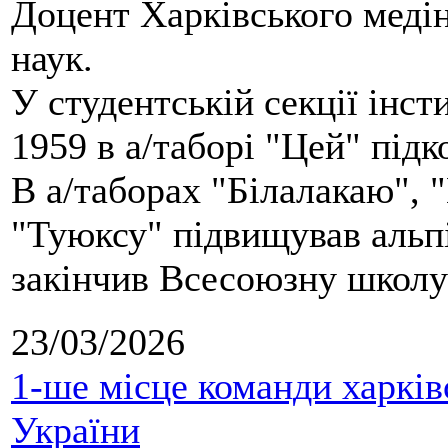
Доцент Харківського меді
наук.
У студентській секції інст
1959 в а/таборі "Цей" під
В а/таборах "Білалакаю", "
"Туюксу" підвищував альпі
закінчив Всесоюзну школу 
23/03/2026
1-ше місце команди харків
України