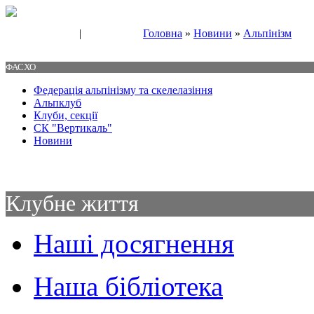
|
Головна
»
Новини
»
Альпінізм
Свяжитесь с нами
Контакты
ФАСХО
Федерація альпінізму та скелелазіння
Альпклуб
Клуби, секції
СК "Вертикаль"
Новини
Клубне життя
Наші досягнення
Наша бібліотека