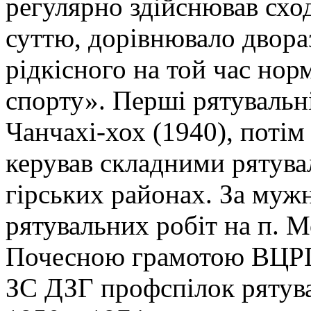
регулярно здійснював сход
суттю, дорівнювало двор
рідкісного на той час но
спорту». Перші рятувальн
Чанчахі-хох (1940), потім 
керував складними рятува
гірських районах. За мужн
рятувальних робіт на п. 
Почесною грамотою ВЦРПС
ЗС ДЗГ профспілок рятува