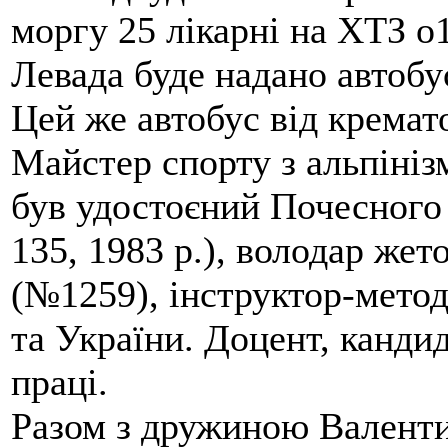
моргу 25 лікарні на ХТЗ о
Левада буде надано автобус
Цей же автобус від кремато
Майстер спорту з альпініз
був удостоєний Почесного
135, 1983 р.), володар жет
(№1259), інструктор-метод
та України. Доцент, кандид
праці.
Разом з дружиною Валенти