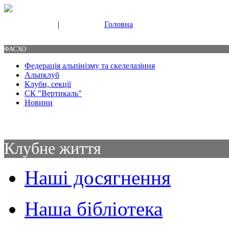
|
Головна
Свяжитесь с нами
Контакты
ФАСХО
Федерація альпінізму та скелелазіння
Альпклуб
Клуби, секції
СК "Вертикаль"
Новини
Клубне життя
Наші досягнення
Наша бібліотека