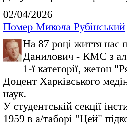
02/04/2026
Помер Микола Рубінський
На 87 році життя нас
Данилович - КМС з аль
1-ї категорії, жетон "
Доцент Харківського меді
наук.
У студентській секції інст
1959 в а/таборі "Цей" під