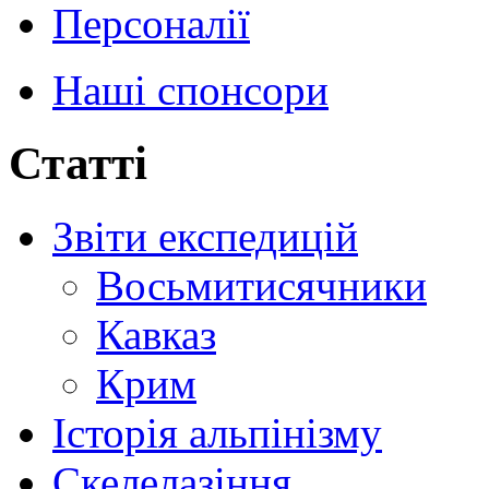
Персоналії
Наші спонсори
Статті
Звіти експедицій
Восьмитисячники
Кавказ
Крим
Історія альпінізму
Скелелазіння