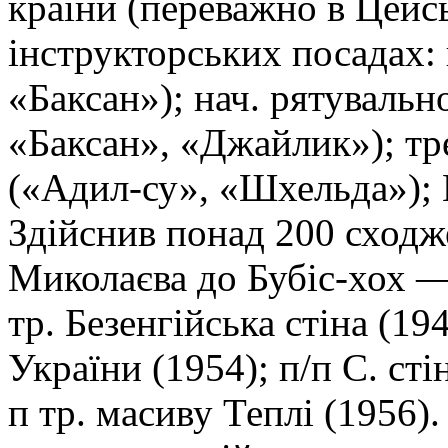
країни (переважно в Цейс
інструкторських посадах:
«Баксан»); нач. рятувальн
«Баксан», «Джайлик»); тр
(«Адил-су», «Шхельда»);
Здійснив понад 200 сходжен
Миколаєва до Бубіс-хох —
тр. Безенгійська стіна (1
України (1954); п/п С. сті
п тр. масиву Теплі (1956).