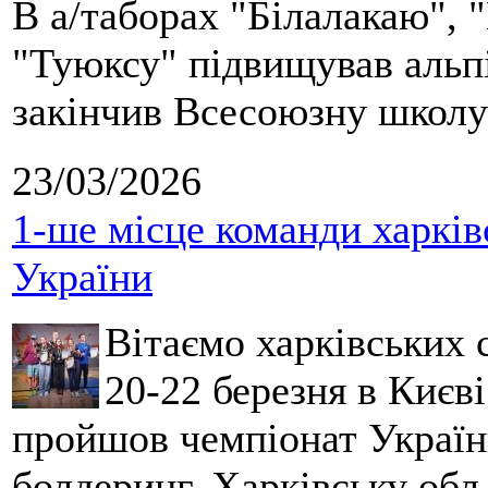
В а/таборах "Білалакаю", "
"Туюксу" підвищував альпі
закінчив Всесоюзну школу 
23/03/2026
1-ше місце команди харків
України
Вітаємо харківських 
20-22 березня в Києві
пройшов чемпіонат України
болдеринг. Харківську обл