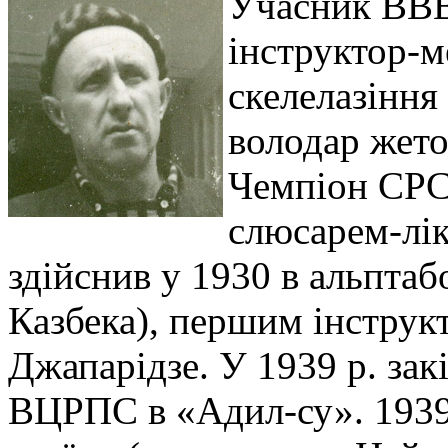
Учасник ВВВ.
інструктор-ме
скелелазіння 
володар жето
Чемпіон СРС
слюсарем-лі
здійснив у 1930 в альптаб
Казбека), першим інструк
Джапарідзе. У 1939 р. зак
ВЦРПС в «Адил-су». 1939