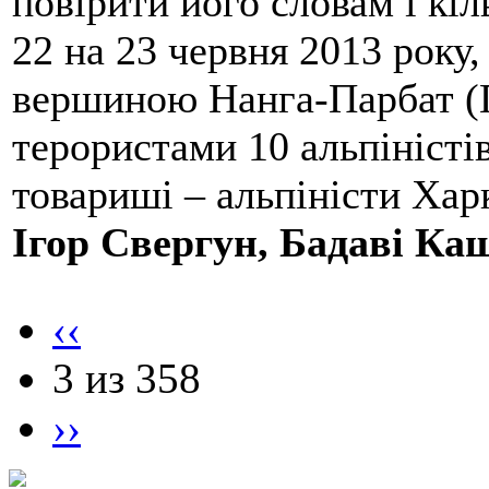
повірити його словам і кіл
22 на 23 червня 2013 року,
вершиною Нанга-Парбат (П
терористами 10 альпіністі
товариші – альпіністи Хар
Ігор Свергун, Бадаві Ка
‹‹
3 из 358
››