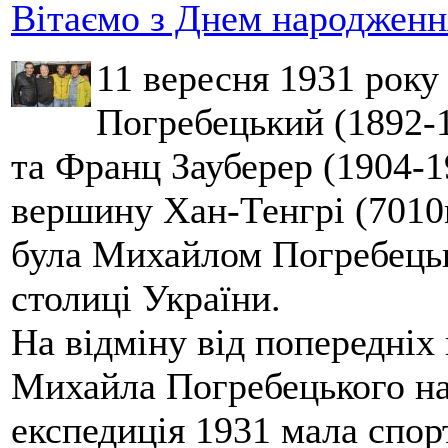
Вітаємо з Днем народження
11 вересня 1931 року
Погребецький (1892-1
та Франц Зауберер (1904-1
вершину Хан-Тенгрі (7010м
була Михайлом Погребецьк
столиці України.
На відміну від попередніх
Михайла Погребецького на
експедиція 1931 мала спор