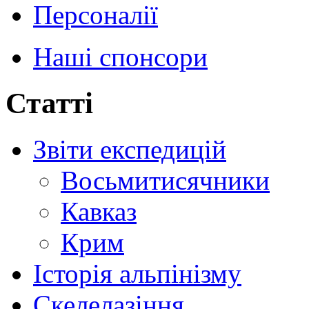
Персоналії
Наші спонсори
Статті
Звіти експедицій
Восьмитисячники
Кавказ
Крим
Історія альпінізму
Скелелазіння