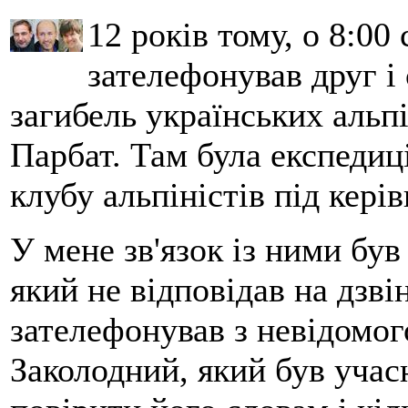
12 років тому, о 8:00 
зателефонував друг і
загибель українських альпі
Парбат. Там була експедиці
клубу альпіністів під кері
У мене зв'язок із ними бу
який не відповідав на дзві
зателефонував з невідомо
Заколодний, який був учасн