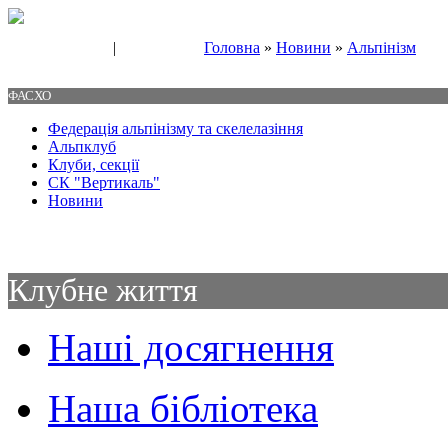
|
Головна
»
Новини
»
Альпінізм
Свяжитесь с нами
Контакты
ФАСХО
Федерація альпінізму та скелелазіння
Альпклуб
Клуби, секції
СК "Вертикаль"
Новини
Клубне життя
Наші досягнення
Наша бібліотека