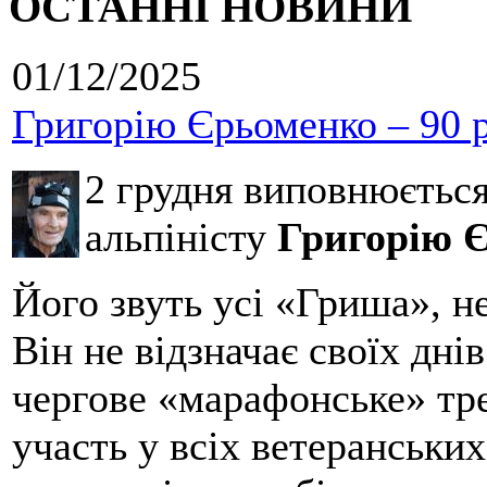
ОСТАННІ НОВИНИ
01/12/2025
Григорію Єрьоменко – 90 р
2 грудня виповнюєтьс
альпіністу
Григорію 
Його звуть усі «Гриша», н
Він не відзначає своїх дні
чергове «марафонське» тре
участь у всіх ветеранських