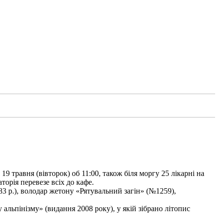
9 травня (вівторок) об 11:00, також біля моргу 25 лікарні на
торія перевезе всіх до кафе.
3 р.), володар жетону «Рятувальний загін» (№1259),
льпінізму» (видання 2008 року), у якій зібрано літопис