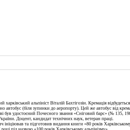
харківський альпініст Віталій Бахтігозін. Кремація відбудеться 1
но автобус (біля зупинки до аеропорту). Цей же автобус від крема
ві був удостоєний Почесного звання «Сніговий барс» (№ 135, 198
України. Доцент, кандидат технічних наук, ветеран праці.
ініціював та підготовив видання книги «80 років Харківському а
 році під назвою «100 років Харківському альпінізму».