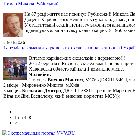
Помер Микола Рубінський
На 87 році життя нас покинув Рубінський Микола Дан
Доцент Харківського медінституту, кандидат медичн
У студентській секції інституту захопився альпінізм
підвищував альпіністську кваліфікацію. У 1966 закін
23/03/2026
1-ше місце команди харківських скелелазів на Чемпіонаті Укра
Вітаємо харківських скелелазів з перемогою!!!
20-22 березня в Києві на скеледромі Гіперіон прой
Харківська область зайняла 1 командне місце.
Чоловіки:
1 місце -
Внуков Максим
, МСУ, ДЮСШ ХФТІ, тре
2 місце - Мироненко Микита, м.Київ
3 місце -
Беспалий Дмитро
, ДЮСШ ХФТІ, тренери Маренич В
Вітання Дімі Беспалому, який виконав норматив МСУ)))
1 из 358
››