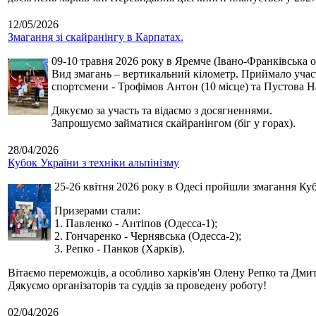
12/05/2026
Змагання зі скайранінгу в Карпатах.
09-10 травня 2026 року в Яремче (Івано-Франківська о
Вид змагань – вертикальний кілометр. Приймало участь
спортсмени - Трофімов Антон (10 місце) та Пустова Нат
Дякуємо за участь та відаємо з досягненнями.
Запрошуємо займатися скайранінгом (біг у горах).
28/04/2026
Кубок України з техніки альпінізму
25-26 квітня 2026 року в Одесі пройшли змагання Кубк
Призерами стали:
1. Павленко - Антіпов (Одесса-1);
2. Гончаренко - Чернявська (Одесса-2);
3. Репко - Панков (Харків).
Вітаємо переможців, а особливо харків'ян Олену Репко та Дмит
Дякуємо організаторів та суддів за проведену роботу!
02/04/2026