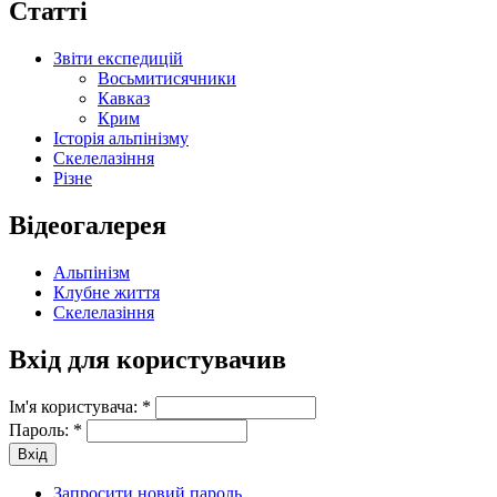
Статті
Звіти експедицій
Восьмитисячники
Кавказ
Крим
Історія альпінізму
Скелелазіння
Різне
Відеогалерея
Альпінізм
Клубне життя
Скелелазіння
Вхід для користувачив
Ім'я користувача:
*
Пароль:
*
Запросити новий пароль