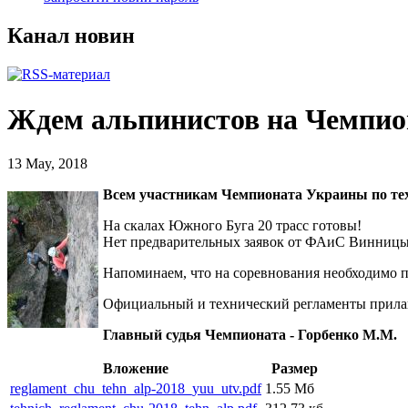
Канал новин
Ждем альпинистов на Чемпио
13 May, 2018
Всем участникам Чемпионата Украины по тех
На скалах Южного Буга 20 трасс готовы!
Нет предварительных заявок от ФАиС Винницы,
Напоминаем, что на соревнования необходимо п
Официальный и технический регламенты прила
Главный судья Чемпионата - Горбенко М.М.
Вложение
Размер
reglament_chu_tehn_alp-2018_yuu_utv.pdf
1.55 Мб