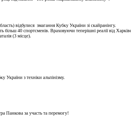
бласть) відбулися змагання Кубку України зі скайранінгу.
 більш 40 спортсменів. Враховуючи теперішні реалії від Харківс
алія (3 місце).
у України з техніки альпінізму.
ра Панкова за участь та перемогу!