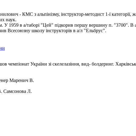
илович - КМС з альпінізму, інструктор-методист 1-ї категорії, ж
их наук.
ом. У 1959 в а/таборі "Цей" підкорив першу вершину п. "3700". В 
чив Всесоюзну школу інструкторів в а/л "Ельбрус".
їни
шов чемпіонат України зі скелелазіння, вид- болдеринг. Харківсь
нер Маренич В.
. Самсонова Л.