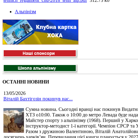
tehnich_reglament_chu-2018_tehn_alp.pdf
312.73 кб
Альпінізм
ОСТАННІ НОВИНИ
13/05/2026
Віталій Бахтігозін покинув нас...
Сумна новина. Сьогодні вранці нас покинув Видатний 
ХТЗ о10:00. Також о 10:00 до метро Левада буде нада
Майстер спорту з альпінізму (1968). Перший у Харко
інструктор-методист 1-ї категорії. Чемпіон СРСР та 
Разом з дружиною Валентиною, Віталій Анатолійович 
досягнень харків’ян. Перевидання цієї книги планується у 2027