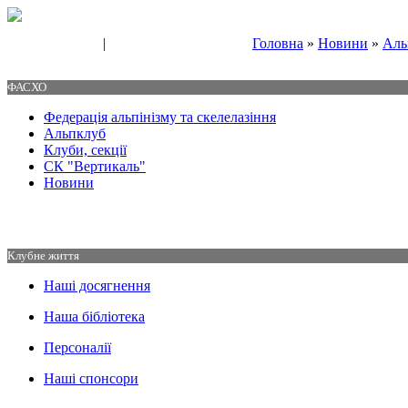
|
Головна
»
Новини
»
Аль
Свяжитесь с нами
Контакты
ФАСХО
Федерація альпінізму та скелелазіння
Альпклуб
Клуби, секції
СК "Вертикаль"
Новини
Клубне життя
Наші досягнення
Наша бібліотека
Персоналії
Наші спонсори