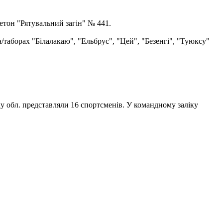
етон "Рятувальний загін" № 441.
а/таборах "Білалакаю", "Ельбрус", "Цей", "Безенгі", "Туюксу"
ку обл. представляли 16 спортсменів. У командному заліку