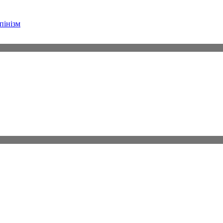
пінізм