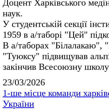
Доцент Харківського меді
наук.
У студентській секції інст
1959 в а/таборі "Цей" під
В а/таборах "Білалакаю", "
"Туюксу" підвищував альпі
закінчив Всесоюзну школу 
23/03/2026
1-ше місце команди харків
України