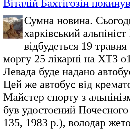
Віталій Бахтігозін покинув 
Сумна новина. Сьогод
харківський альпініст 
відбудеться 19 травня 
моргу 25 лікарні на ХТЗ о
Левада буде надано автобус
Цей же автобус від кремато
Майстер спорту з альпініз
був удостоєний Почесного
135, 1983 р.), володар жет