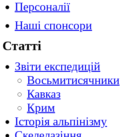
Персоналії
Наші спонсори
Статті
Звіти експедицій
Восьмитисячники
Кавказ
Крим
Історія альпінізму
Скелелазіння