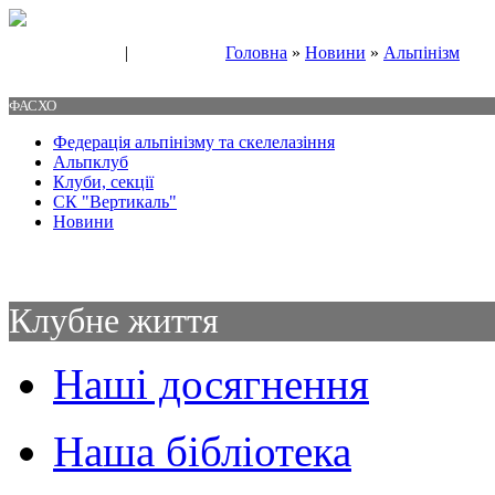
|
Головна
»
Новини
»
Альпінізм
Свяжитесь с нами
Контакты
ФАСХО
Федерація альпінізму та скелелазіння
Альпклуб
Клуби, секції
СК "Вертикаль"
Новини
Клубне життя
Наші досягнення
Наша бібліотека