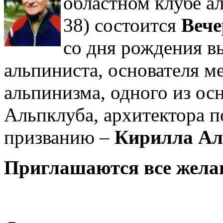
областном клубе а
38) состоится
Вече
со дня рождения в
альпиниста, основателя м
альпинизма, одного из о
Альпклуба, архитектора 
призванию –
Кирилла Ал
Приглашаются все жела