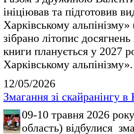
ініціював та підготовив ви
Харківському альпінізму» 
зібрано літопис досягнень 
книги планується у 2027 р
Харківському альпінізму».
12/05/2026
Змагання зі скайранінгу в 
09-10 травня 2026 рок
область) відбулися зма