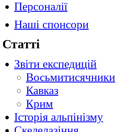
Персоналії
Наші спонсори
Статті
Звіти експедицій
Восьмитисячники
Кавказ
Крим
Історія альпінізму
Скелелазіння