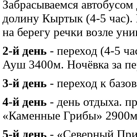
Забрасываемся автобусом д
долину Кыртык (4-5 час).
на берегу речки возле уни
2-й день
- переход (4-5 ч
Ауш 3400м. Ночёвка за пе
3-й день
- переход к базов
4-й день
- день отдыха. п
«Каменные Грибы» 2900м.
5-й день
- «Северный Прию