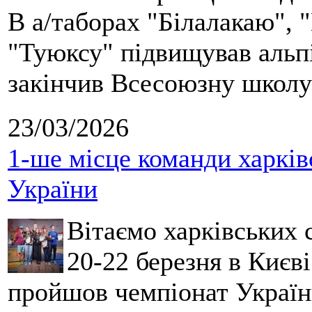
В а/таборах "Білалакаю", "
"Туюксу" підвищував альпі
закінчив Всесоюзну школу 
23/03/2026
1-ше місце команди харків
України
Вітаємо харківських 
20-22 березня в Києві
пройшов чемпіонат України