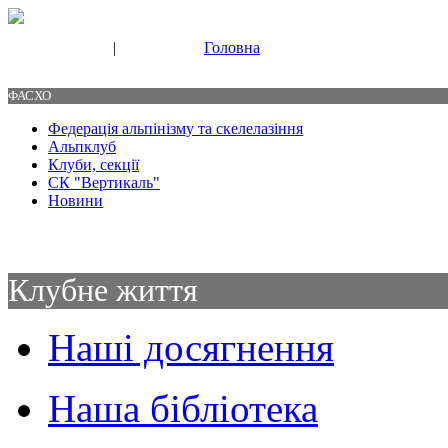
|
Головна
Свяжитесь с нами
Контакты
ФАСХО
Федерація альпінізму та скелелазіння
Альпклуб
Клуби, секції
СК "Вертикаль"
Новини
Клубне життя
Наші досягнення
Наша бібліотека