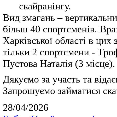
скайранінгу.
Вид змагань – вертикальн
більш 40 спортсменів. Вра
Харківської області в цих
тільки 2 спортсмени - Тро
Пустова Наталія (3 місце).
Дякуємо за участь та віда
Запрошуємо займатися скай
28/04/2026