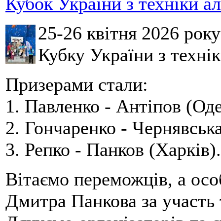
Кубок України з техніки а
25-26 квітня 2026 рок
Кубку України з технік
Призерами стали:
1. Павленко - Антіпов (Оде
2. Гончаренко - Чернявська
3. Репко - Панков (Харків).
Вітаємо переможців, а осо
Дмитра Панкова за участь 