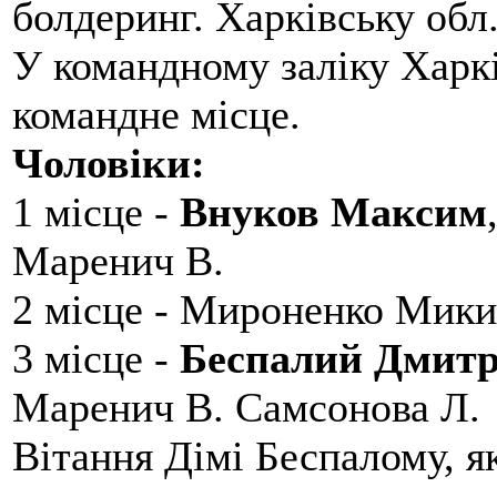
болдеринг. Харківську обл
У командному заліку Харкі
командне місце.
Чоловіки:
1 місце -
Внуков Максим
Маренич В.
2 місце - Мироненко Мики
3 місце -
Беспалий Дмит
Маренич В. Самсонова Л.
Вітання Дімі Беспалому, 