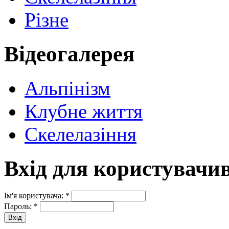
Різне
Відеогалерея
Альпінізм
Клубне життя
Скелелазіння
Вхід для користувачи
Ім'я користувача:
*
Пароль:
*