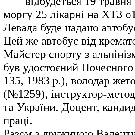
відбудеться 19 травня 
моргу 25 лікарні на ХТЗ о
Левада буде надано автобус
Цей же автобус від кремато
Майстер спорту з альпініз
був удостоєний Почесного
135, 1983 р.), володар жет
(№1259), інструктор-метод
та України. Доцент, кандид
праці.
Разом з дружиною Валенти