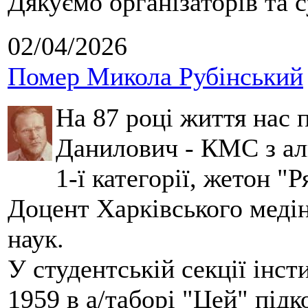
Дякуємо організаторів та с
02/04/2026
Помер Микола Рубінський
На 87 році життя нас
Данилович - КМС з аль
1-ї категорії, жетон "
Доцент Харківського меді
наук.
У студентській секції інст
1959 в а/таборі "Цей" під