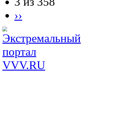
3 из 358
››