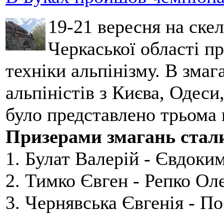
19-21 вересня на ске
Черкаської області п
техніки альпінізму. В зма
альпіністів з Києва, Одеси
було представлено трьома
Призерами змагань стал
1. Булат Валерій - Євдоки
2. Тимко Євген - Репко Ол
3. Чернявська Євгенія - П