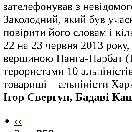
зателефонував з невідомо
Заколодний, який був учасн
повірити його словам і кіл
22 на 23 червня 2013 року,
вершиною Нанга-Парбат (П
терористами 10 альпіністі
товариші – альпіністи Хар
Ігор Свергун, Бадаві Ка
‹‹