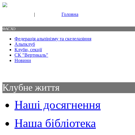
|
Головна
Свяжитесь с нами
Контакты
ФАСХО
Федерація альпінізму та скелелазіння
Альпклуб
Клуби, секції
СК "Вертикаль"
Новини
Клубне життя
Наші досягнення
Наша бібліотека