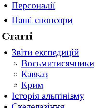
Персоналії
Наші спонсори
Статті
Звіти експедицій
Восьмитисячники
Кавказ
Крим
Історія альпінізму
Скелелазіння