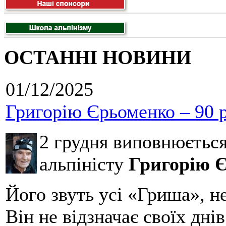
ОСТАННІ НОВИНИ
01/12/2025
Григорію Єрьоменко – 90 р
2 грудня виповнюєтьс
альпіністу
Григорію 
Його звуть усі «Гриша», н
Він не відзначає своїх дні