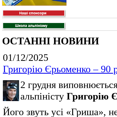
ОСТАННІ НОВИНИ
01/12/2025
Григорію Єрьоменко – 90 р
2 грудня виповнюєтьс
альпіністу
Григорію 
Його звуть усі «Гриша», н