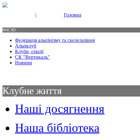
|
Головна
Свяжитесь с нами
Контакты
ФАСХО
Федерація альпінізму та скелелазіння
Альпклуб
Клуби, секції
СК "Вертикаль"
Новини
Клубне життя
Наші досягнення
Наша бібліотека