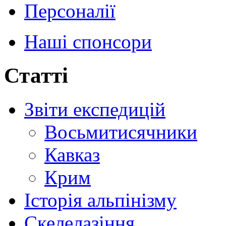
Персоналії
Наші спонсори
Статті
Звіти експедицій
Восьмитисячники
Кавказ
Крим
Історія альпінізму
Скелелазіння