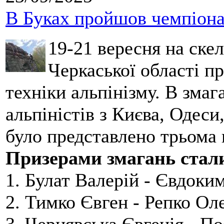
В Буках пройшов чемпіонат
19-21 вересня на ске
Черкаської області п
техніки альпінізму. В зма
альпіністів з Києва, Одеси
було представлено трьома
Призерами змагань стал
1. Булат Валерій - Євдоки
2. Тимко Євген - Репко Ол