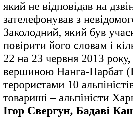
який не відповідав на дзві
зателефонував з невідомо
Заколодний, який був учасн
повірити його словам і кіл
22 на 23 червня 2013 року,
вершиною Нанга-Парбат (П
терористами 10 альпіністі
товариші – альпіністи Хар
Ігор Свергун, Бадаві Ка