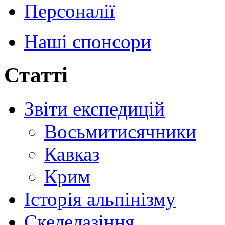
Персоналії
Наші спонсори
Статті
Звіти експедицій
Восьмитисячники
Кавказ
Крим
Історія альпінізму
Скелелазіння