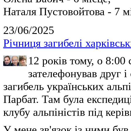
Наталя Пустовойтова - 7 м
23/06/2025
Річниця загибелі харківськ
12 років тому, о 8:00 
зателефонував друг і
загибель українських альпі
Парбат. Там була експедиці
клубу альпіністів під кері
У мене зв'язок із ними бу