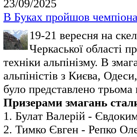
23/09/2025
В Буках пройшов чемпіонат
19-21 вересня на ске
Черкаської області п
техніки альпінізму. В зма
альпіністів з Києва, Одеси
було представлено трьома
Призерами змагань стал
1. Булат Валерій - Євдоки
2. Тимко Євген - Репко Ол