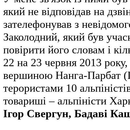
який не відповідав на дзві
зателефонував з невідомо
Заколодний, який був учасн
повірити його словам і кіл
22 на 23 червня 2013 року,
вершиною Нанга-Парбат (П
терористами 10 альпіністі
товариші – альпіністи Хар
Ігор Свергун, Бадаві Ка