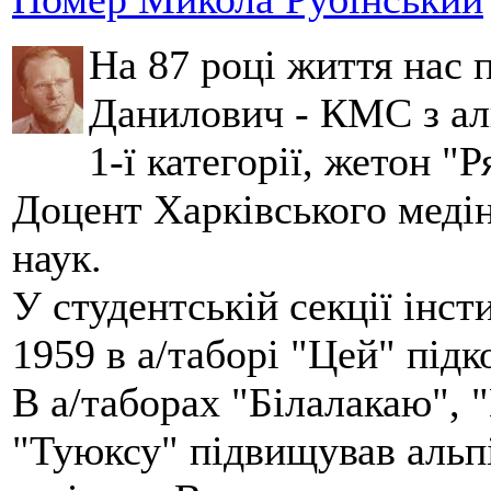
На 87 році життя нас
Данилович - КМС з аль
1-ї категорії, жетон "
Доцент Харківського меді
наук.
У студентській секції інст
1959 в а/таборі "Цей" під
В а/таборах "Білалакаю", "
"Туюксу" підвищував альпі