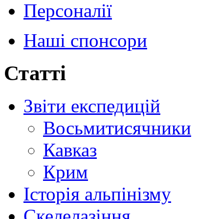
Персоналії
Наші спонсори
Статті
Звіти експедицій
Восьмитисячники
Кавказ
Крим
Історія альпінізму
Скелелазіння