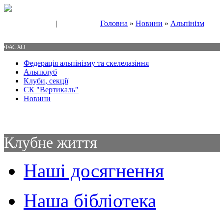
|
Головна
»
Новини
»
Альпінізм
Свяжитесь с нами
Контакты
ФАСХО
Федерація альпінізму та скелелазіння
Альпклуб
Клуби, секції
СК "Вертикаль"
Новини
Клубне життя
Наші досягнення
Наша бібліотека