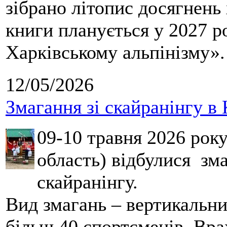
зібрано літопис досягнень 
книги планується у 2027 р
Харківському альпінізму».
12/05/2026
Змагання зі скайранінгу в 
09-10 травня 2026 рок
область) відбулися зма
скайранінгу.
Вид змагань – вертикальн
більш 40 спортсменів. Вра