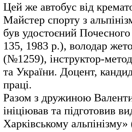
Цей же автобус від кремато
Майстер спорту з альпініз
був удостоєний Почесного
135, 1983 р.), володар жет
(№1259), інструктор-метод
та України. Доцент, кандид
праці.
Разом з дружиною Валенти
ініціював та підготовив ви
Харківському альпінізму» 