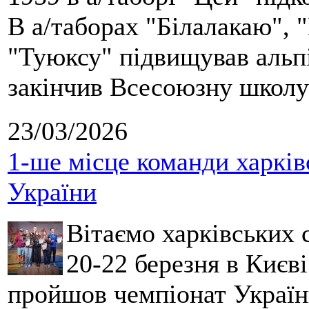
В а/таборах "Білалакаю", "
"Туюксу" підвищував альпі
закінчив Всесоюзну школу 
23/03/2026
1-ше місце команди харків
України
Вітаємо харківських 
20-22 березня в Києві
пройшов чемпіонат України