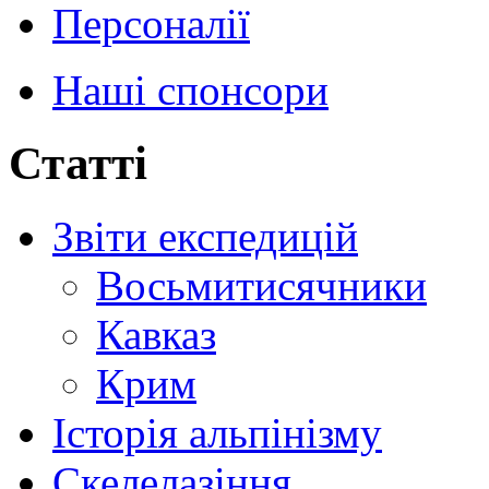
Персоналії
Наші спонсори
Статті
Звіти експедицій
Восьмитисячники
Кавказ
Крим
Історія альпінізму
Скелелазіння