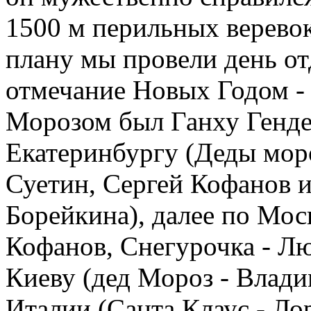
1500 м перильных веревок
плану мы провели день о
отмечание Новых Годом -
Морозом был Ганху Генде
Екатеринбургу (Деды мор
Суетин, Сергей Кофанов и
Борейкина), далее по Мос
Кофанов, Снегурочка - Л
Киеву (дед Мороз - Влади
Италии (Санта Клаус - Ло