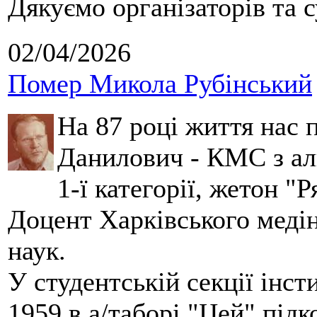
Дякуємо організаторів та с
02/04/2026
Помер Микола Рубінський
На 87 році життя нас
Данилович - КМС з аль
1-ї категорії, жетон "
Доцент Харківського меді
наук.
У студентській секції інст
1959 в а/таборі "Цей" під