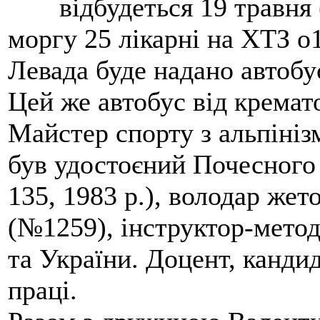
відбудеться 19 травня 
моргу 25 лікарні на ХТЗ о
Левада буде надано автобус
Цей же автобус від кремато
Майстер спорту з альпініз
був удостоєний Почесного
135, 1983 р.), володар жет
(№1259), інструктор-метод
та України. Доцент, кандид
праці.