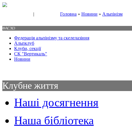
|
Головна
»
Новини
»
Альпінізм
Свяжитесь с нами
Контакты
ФАСХО
Федерація альпінізму та скелелазіння
Альпклуб
Клуби, секції
СК "Вертикаль"
Новини
Клубне життя
Наші досягнення
Наша бібліотека