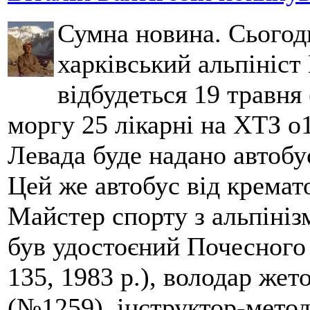
Сумна новина. Сьогод
харківський альпініст 
відбудеться 19 травня 
моргу 25 лікарні на ХТЗ о
Левада буде надано автобус
Цей же автобус від кремато
Майстер спорту з альпініз
був удостоєний Почесного
135, 1983 р.), володар жет
(№1259), інструктор-метод