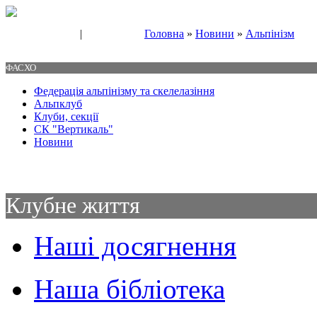
|
Головна
»
Новини
»
Альпінізм
Свяжитесь с нами
Контакты
ФАСХО
Федерація альпінізму та скелелазіння
Альпклуб
Клуби, секції
СК "Вертикаль"
Новини
Клубне життя
Наші досягнення
Наша бібліотека