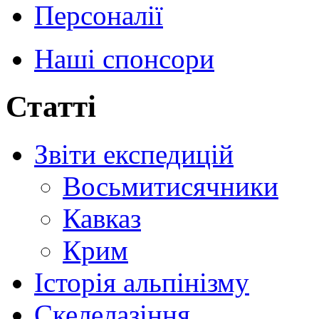
Персоналії
Наші спонсори
Статті
Звіти експедицій
Восьмитисячники
Кавказ
Крим
Історія альпінізму
Скелелазіння