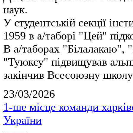
наук.
У студентській секції інст
1959 в а/таборі "Цей" під
В а/таборах "Білалакаю", "
"Туюксу" підвищував альпі
закінчив Всесоюзну школу 
23/03/2026
1-ше місце команди харків
України