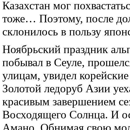
Казахстан мог похвастать
тоже… Поэтому, после до
склонилось в пользу япон
Ноябрьский праздник аль
побывал в Сеуле, прошел
улицам, увидел корейские
Золотой ледоруб Азии уех
красивым завершением се
Восходящего Солнца. И о
Амано. Обнимая свою мол