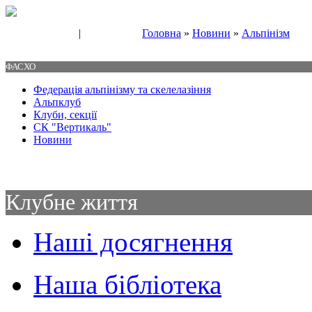
|
Головна
»
Новини
»
Альпінізм
Свяжитесь с нами
Контакты
ФАСХО
Федерація альпінізму та скелелазіння
Альпклуб
Клуби, секції
СК "Вертикаль"
Новини
Клубне життя
Наші досягнення
Наша бібліотека