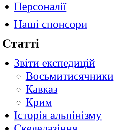
Персоналії
Наші спонсори
Статті
Звіти експедицій
Восьмитисячники
Кавказ
Крим
Історія альпінізму
Скелелазіння