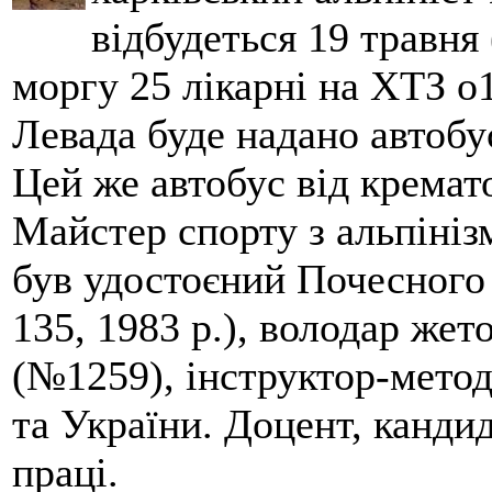
відбудеться 19 травня 
моргу 25 лікарні на ХТЗ о
Левада буде надано автобус
Цей же автобус від кремато
Майстер спорту з альпініз
був удостоєний Почесного
135, 1983 р.), володар жет
(№1259), інструктор-метод
та України. Доцент, кандид
праці.