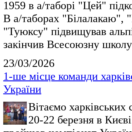
1959 в а/таборі "Цей" під
В а/таборах "Білалакаю", "
"Туюксу" підвищував альпі
закінчив Всесоюзну школу 
23/03/2026
1-ше місце команди харків
України
Вітаємо харківських 
20-22 березня в Києві