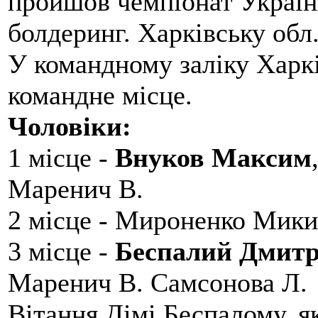
пройшов чемпіонат України
болдеринг. Харківську обл
У командному заліку Харкі
командне місце.
Чоловіки:
1 місце -
Внуков Максим
Маренич В.
2 місце - Мироненко Мики
3 місце -
Беспалий Дмит
Маренич В. Самсонова Л.
Вітання Дімі Беспалому, 