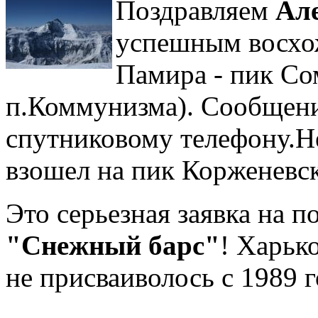
Поздравляем
Але
успешным восхо
Памира - пик Сом
п.Коммунизма). Сообщени
спутниковому телефону.
Н
взошел на пик Корженевск
Это серьезная заявка на 
"Снежный барс"
! Харьк
не присваиволось с 1989 г