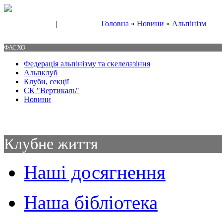
|
Головна
»
Новини
»
Альпінізм
Свяжитесь с нами
Контакты
ФАСХО
Федерація альпінізму та скелелазіння
Альпклуб
Клуби, секції
СК "Вертикаль"
Новини
Клубне життя
Наші досягнення
Наша бібліотека