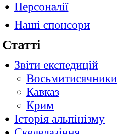
Персоналії
Наші спонсори
Статті
Звіти експедицій
Восьмитисячники
Кавказ
Крим
Історія альпінізму
Скелелазіння