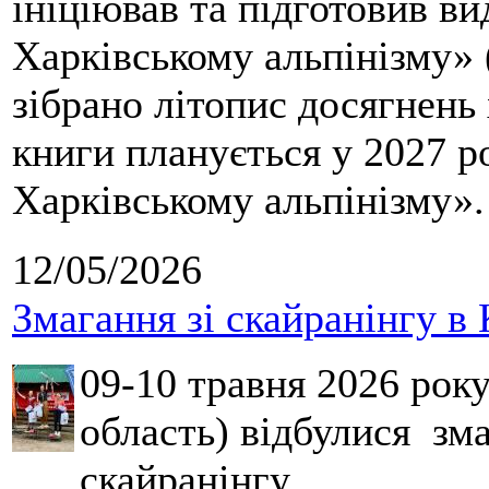
ініціював та підготовив ви
Харківському альпінізму» 
зібрано літопис досягнень 
книги планується у 2027 р
Харківському альпінізму».
12/05/2026
Змагання зі скайранінгу в 
09-10 травня 2026 рок
область) відбулися зма
скайранінгу.