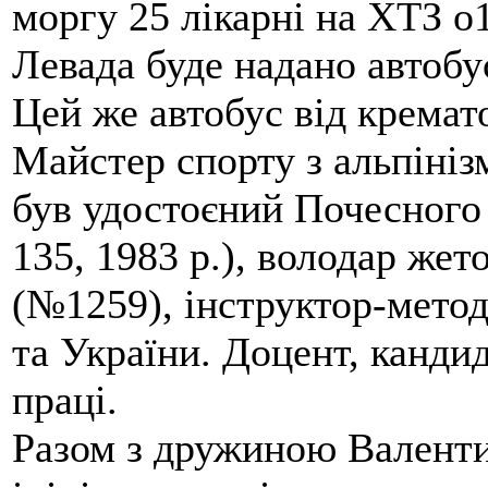
моргу 25 лікарні на ХТЗ о
Левада буде надано автобус
Цей же автобус від кремато
Майстер спорту з альпініз
був удостоєний Почесного
135, 1983 р.), володар жет
(№1259), інструктор-метод
та України. Доцент, кандид
праці.
Разом з дружиною Валенти