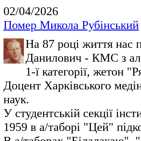
02/04/2026
Помер Микола Рубінський
На 87 році життя нас
Данилович - КМС з аль
1-ї категорії, жетон "
Доцент Харківського меді
наук.
У студентській секції інст
1959 в а/таборі "Цей" під
В а/таборах "Білалакаю", "