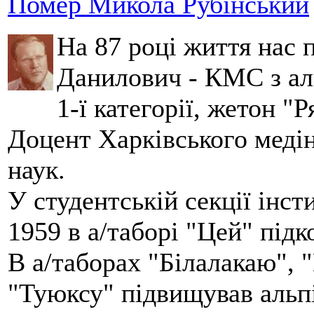
Помер Микола Рубінський
На 87 році життя нас
Данилович - КМС з аль
1-ї категорії, жетон "
Доцент Харківського меді
наук.
У студентській секції інст
1959 в а/таборі "Цей" під
В а/таборах "Білалакаю", "
"Туюксу" підвищував альпі