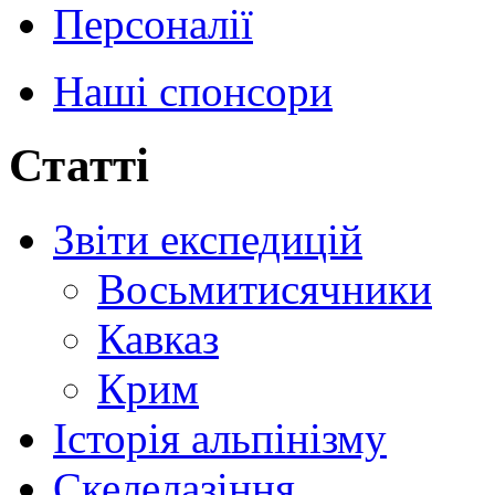
Персоналії
Наші спонсори
Статті
Звіти експедицій
Восьмитисячники
Кавказ
Крим
Історія альпінізму
Скелелазіння