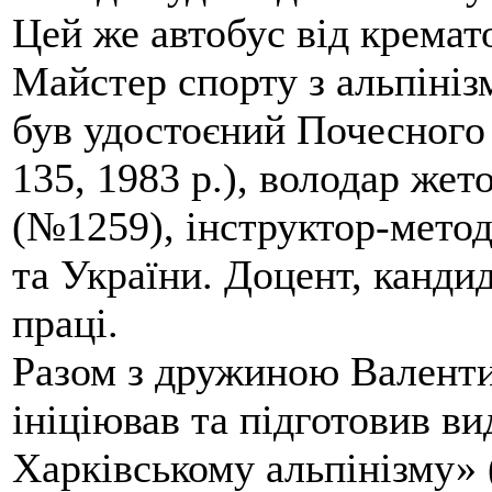
Цей же автобус від кремато
Майстер спорту з альпініз
був удостоєний Почесного
135, 1983 р.), володар жет
(№1259), інструктор-метод
та України. Доцент, кандид
праці.
Разом з дружиною Валенти
ініціював та підготовив ви
Харківському альпінізму» 