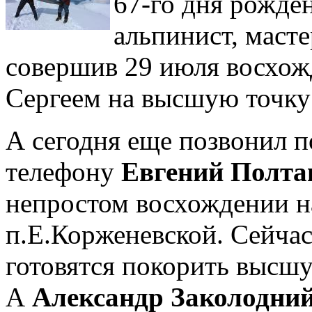
67-го дня рожде
альпинист, маст
совершив 29 июля восхож
Сергеем на высшую точку
А сегодня еще позвонил 
телефону
Евгений Полта
непростом восхождении н
п.Е.Корженевской. Сейчас
готовятся покорить высш
А
Александр Заколодни