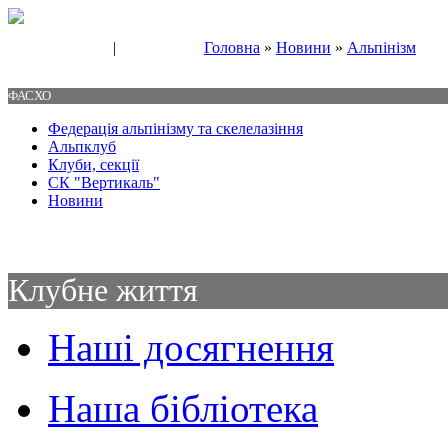
|
Головна
»
Новини
»
Альпінізм
Свяжитесь с нами
Контакты
ФАСХО
Федерація альпінізму та скелелазіння
Альпклуб
Клуби, секції
СК "Вертикаль"
Новини
Клубне життя
Наші досягнення
Наша бібліотека