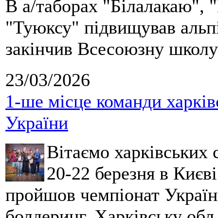
В а/таборах "Білалакаю", "
"Туюксу" підвищував альпі
закінчив Всесоюзну школу 
23/03/2026
1-ше місце команди харків
України
Вітаємо харківських 
20-22 березня в Києві
пройшов чемпіонат України
болдеринг. Харківську обл