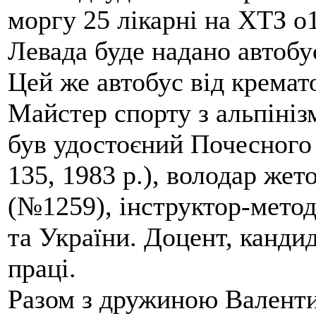
моргу 25 лікарні на ХТЗ о
Левада буде надано автобус
Цей же автобус від кремато
Майстер спорту з альпініз
був удостоєний Почесного
135, 1983 р.), володар жет
(№1259), інструктор-метод
та України. Доцент, кандид
праці.
Разом з дружиною Валенти