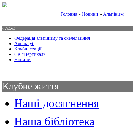
|
Головна
»
Новини
»
Альпінізм
Свяжитесь с нами
Контакты
ФАСХО
Федерація альпінізму та скелелазіння
Альпклуб
Клуби, секції
СК "Вертикаль"
Новини
Клубне життя
Наші досягнення
Наша бібліотека