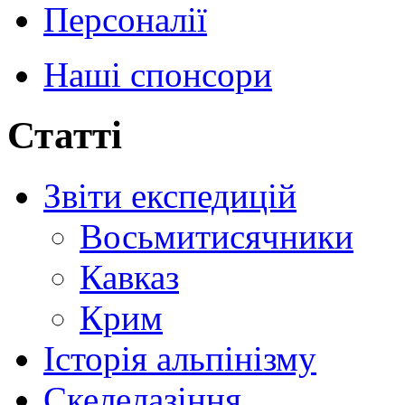
Персоналії
Наші спонсори
Статті
Звіти експедицій
Восьмитисячники
Кавказ
Крим
Історія альпінізму
Скелелазіння