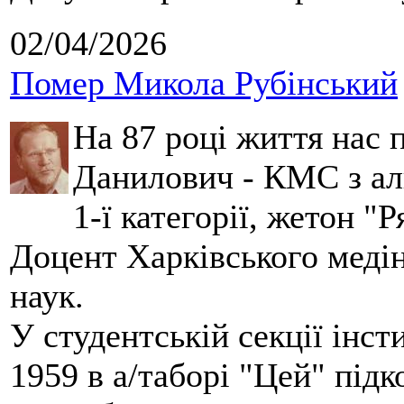
02/04/2026
Помер Микола Рубінський
На 87 році життя нас
Данилович - КМС з аль
1-ї категорії, жетон "
Доцент Харківського меді
наук.
У студентській секції інст
1959 в а/таборі "Цей" під