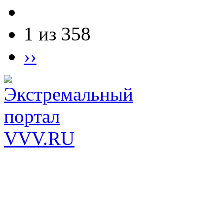
1 из 358
››